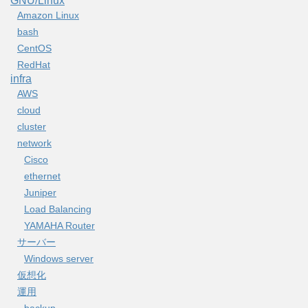
GNU/Linux
Amazon Linux
bash
CentOS
RedHat
infra
AWS
cloud
cluster
network
Cisco
ethernet
Juniper
Load Balancing
YAMAHA Router
サーバー
Windows server
仮想化
運用
backup