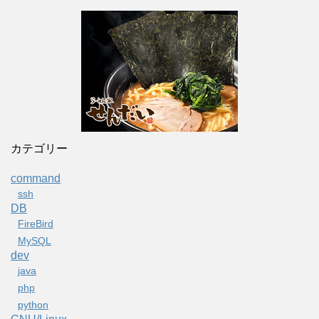
カテゴリー
command
ssh
DB
FireBird
MySQL
dev
java
php
python