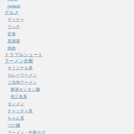
redash
グルメ
ディナー
ランチ
定食
居酒屋
焼肉
トラブルシュート
ラーメン全般
オリジナル系
カレーラーメン
ご当地ラーメン
勝浦タンタン麺
燕三条系
タンメン
チャッチャ系
ちゃん系
つけ麺
ラーメン・中華そば