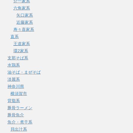
介一家系
六角家系
矢口家系
近藤家系
寿々喜家系
直系
王道家系
環2家系
支那そば系
水鶏系
油そば・まぜそば
淡麗系
神奈川県
横須賀市
背脂系
豚骨ラーメン
豚骨魚介
魚介・煮干系
貝出汁系