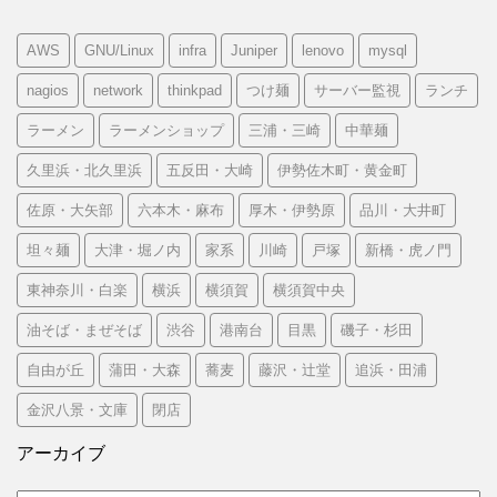
AWS
GNU/Linux
infra
Juniper
lenovo
mysql
nagios
network
thinkpad
つけ麺
サーバー監視
ランチ
ラーメン
ラーメンショップ
三浦・三崎
中華麺
久里浜・北久里浜
五反田・大崎
伊勢佐木町・黄金町
佐原・大矢部
六本木・麻布
厚木・伊勢原
品川・大井町
坦々麺
大津・堀ノ内
家系
川崎
戸塚
新橋・虎ノ門
東神奈川・白楽
横浜
横須賀
横須賀中央
油そば・まぜそば
渋谷
港南台
目黒
磯子・杉田
自由が丘
蒲田・大森
蕎麦
藤沢・辻堂
追浜・田浦
金沢八景・文庫
閉店
アーカイブ