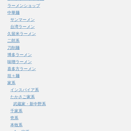
ラーメンショップ
中華麺
サンマーメン
台湾ラーメン
久留米ラーメン
二郎系
刀削麺
博多ラーメン
味噌ラーメン
喜多方ラーメン
坦々麺
家系
インスパイア系
たかさご家系
武蔵家・新中野系
千家系
壱系
本牧系