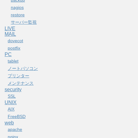
nagios
restore
サーバー監視
LIVE
MAIL
dovecot
postfix
PC
tablet
ノートパソコン
プリンター
メンテナンス
security
SSL
UNIX
AIX
FreeBSD
web
apache
nginx