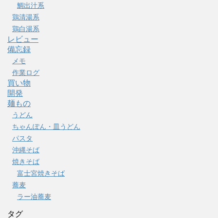
鯛出汁系
鶏清湯系
鶏白湯系
レビュー
備忘録
メモ
作業ログ
買い物
開発
麺もの
うどん
ちゃんぽん・皿うどん
パスタ
沖縄そば
焼きそば
富士宮焼きそば
蕎麦
ラー油蕎麦
タグ