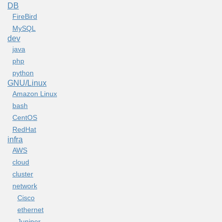
DB
FireBird
MySQL
dev
java
php
python
GNU/Linux
Amazon Linux
bash
CentOS
RedHat
infra
AWS
cloud
cluster
network
Cisco
ethernet
Juniper