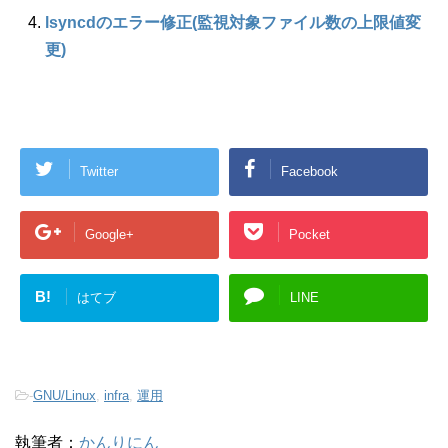
lsyncdのエラー修正(監視対象ファイル数の上限値変
更)
Twitter
Facebook
Google+
Pocket
B!
はてブ
LINE
-
GNU/Linux
,
infra
,
運用
執筆者：
かんりにん