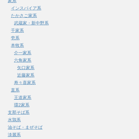
家系
インスパイア系
たかさご家系
武蔵家・新中野系
千家系
壱系
本牧系
介一家系
六角家系
矢口家系
近藤家系
寿々喜家系
直系
王道家系
環2家系
支那そば系
水鶏系
油そば・まぜそば
淡麗系