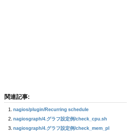
関連記事:
nagios​/plugin​/Recurring schedule
nagiosgraph/4.グラフ設定例/check_cpu.sh
nagiosgraph​/4.グラフ設定例​/check_mem_pl