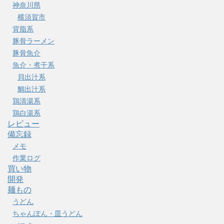
神奈川県
横須賀市
背脂系
豚骨ラーメン
豚骨魚介
魚介・煮干系
貝出汁系
鯛出汁系
鶏清湯系
鶏白湯系
レビュー
備忘録
メモ
作業ログ
買い物
開発
麺もの
うどん
ちゃんぽん・皿うどん