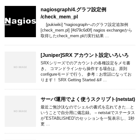
nagiosgraph​/4.グラフ設定例​
/check_mem_pl
[pukiwiki] *nagiosgraphへのグラフ設定追加例
[check_mem.pl] [#d79c6d0f] nagios exchangeから
取得したcheck_mem.plの実行結果 …
[Juniper]SRX アカウント設定いろいろ
SRXシリーズでのアカウントの各種設定をメモ書
き。 コマンドラインから操作する場合は、原則
configureモードで行う。 参考：お世話になってお
ります！ SRX Getting Started &# …
サーバ運用でよく使うスクリプト(netstat)
最近ご無沙汰なのでシェルの書式を忘れてきた…と
いうことで自分用に備忘録。 – netstatでステータス
が”ESTABLISHED”のセッションを一覧表示し、1秒
更 …