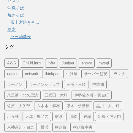
パスタ
沖縄そば
焼きそば
富士宮焼きそば
蕎麦
ラー油蕎麦
タグ
AWS
GNU/Linux
infra
Juniper
lenovo
mysql
nagios
network
thinkpad
つけ麺
サーバー監視
ランチ
ラーメン
ラーメンショップ
三浦・三崎
中華麺
久里浜・北久里浜
五反田・大崎
伊勢佐木町・黄金町
佐原・大矢部
六本木・麻布
厚木・伊勢原
品川・大井町
坦々麺
大津・堀ノ内
家系
川崎
戸塚
新橋・虎ノ門
東神奈川・白楽
横浜
横須賀
横須賀中央