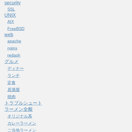
security
SSL
UNIX
AIX
FreeBSD
web
apache
nginx
redash
グルメ
ディナー
ランチ
定食
居酒屋
焼肉
トラブルシュート
ラーメン全般
オリジナル系
カレーラーメン
ご当地ラーメン