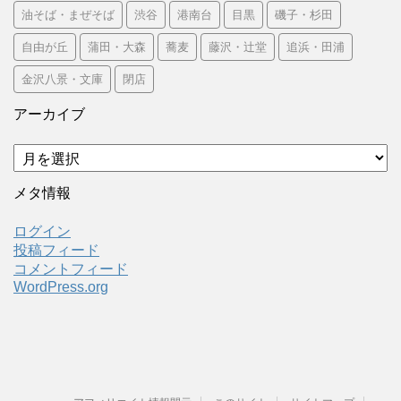
油そば・まぜそば
渋谷
港南台
目黒
磯子・杉田
自由が丘
蒲田・大森
蕎麦
藤沢・辻堂
追浜・田浦
金沢八景・文庫
閉店
アーカイブ
ア
ー
カ
メタ情報
イ
ブ
ログイン
投稿フィード
コメントフィード
WordPress.org