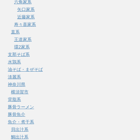
六角家系
矢口家系
近藤家系
寿々喜家系
直系
王道家系
環2家系
支那そば系
水鶏系
油そば・まぜそば
淡麗系
神奈川県
横須賀市
背脂系
豚骨ラーメン
豚骨魚介
魚介・煮干系
貝出汁系
鯛出汁系