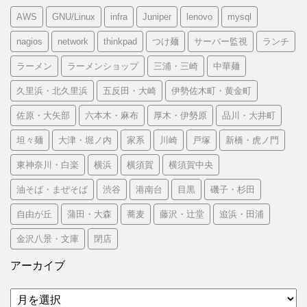
AWS
GNU/Linux
infra
Juniper
lenovo
mysql
nagios
network
thinkpad
つけ麺
サーバー監視
ランチ
ラーメン
ラーメンショップ
三浦・三崎
中華麺
久里浜・北久里浜
五反田・大崎
伊勢佐木町・黄金町
佐原・大矢部
六本木・麻布
厚木・伊勢原
品川・大井町
坦々麺
大津・堀ノ内
家系
川崎
戸塚
新橋・虎ノ門
東神奈川・白楽
横浜
横須賀
横須賀中央
油そば・まぜそば
渋谷
港南台
目黒
磯子・杉田
自由が丘
蒲田・大森
蕎麦
藤沢・辻堂
追浜・田浦
金沢八景・文庫
閉店
アーカイブ
ア