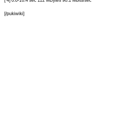
[ 4] 0.0-10.4 sec 112 MBytes 90.1 Mbits/sec
[/pukiwiki]