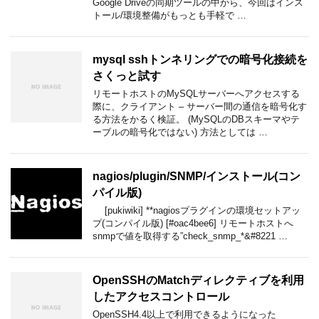
Google Driveの同期ツールの中から、今回はインス
トール/環境整備がもっとも手軽で …
mysql sshトンネリングでの暗号化接続を
さくっと試す
リモートホストのMySQLサーバーへアクセスする
際に、クライアント – サーバー間の通信を暗号化す
る方法をかるく検証。 (MySQLのDBスキーマやテ
ーブルの暗号化ではない) 方法としては …
nagios​/plugin​/SNMP​/インストール(コン
パイル版)
[pukiwiki] **nagiosプラグインの環境セットアッ
プ(コンパイル版) [#oac4bee6] リモートホストへ
snmpで値を取得する”check_snmp_*&#8221 …
OpenSSHのMatchディレクティブを利用
したアクセスコントロール
OpenSSH4.4以上で利用できるようになった