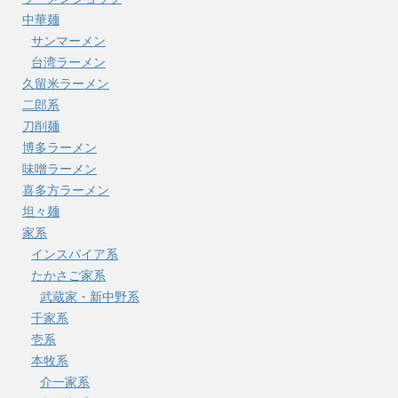
中華麺
サンマーメン
台湾ラーメン
久留米ラーメン
二郎系
刀削麺
博多ラーメン
味噌ラーメン
喜多方ラーメン
坦々麺
家系
インスパイア系
たかさご家系
武蔵家・新中野系
千家系
壱系
本牧系
介一家系