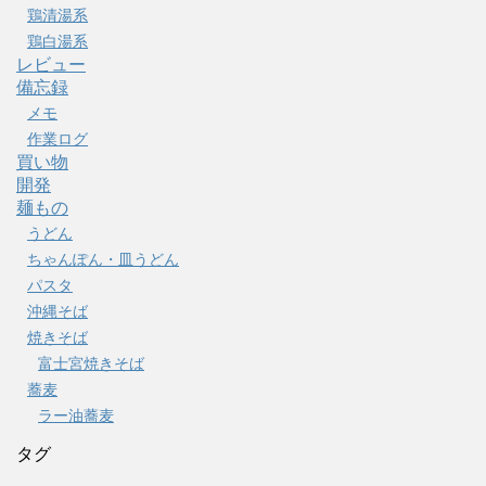
鶏清湯系
鶏白湯系
レビュー
備忘録
メモ
作業ログ
買い物
開発
麺もの
うどん
ちゃんぽん・皿うどん
パスタ
沖縄そば
焼きそば
富士宮焼きそば
蕎麦
ラー油蕎麦
タグ