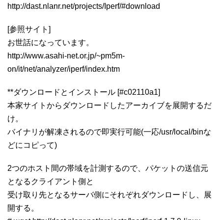
http://dast.nlanr.net/projects/Iperf/#download
[参照サイト]
お世話になっています。
http://www.asahi-net.or.jp/~pm5m-
on/it/net/analyzer/iperf/index.htm
**ダウンロードとインストール [#c02110a1]
本家サイトからダウンロードしたアーカイブを展開するだ
け。
バイナリが解凍されるので即実行可能(一応/usr/local/binな
どにコピって)
2つのホスト間の帯域を計測するので、パケットの送信元
となるクライアント側と
受け取り先となるサーバ側にそれぞれダウンロードし、展
開する。