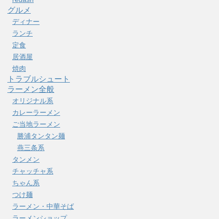
グルメ
ディナー
ランチ
定食
居酒屋
焼肉
トラブルシュート
ラーメン全般
オリジナル系
カレーラーメン
ご当地ラーメン
勝浦タンタン麺
燕三条系
タンメン
チャッチャ系
ちゃん系
つけ麺
ラーメン・中華そば
ラーメンショップ