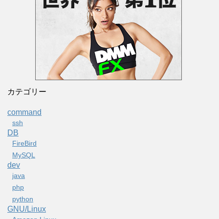
カテゴリー
command
ssh
DB
FireBird
MySQL
dev
java
php
python
GNU/Linux