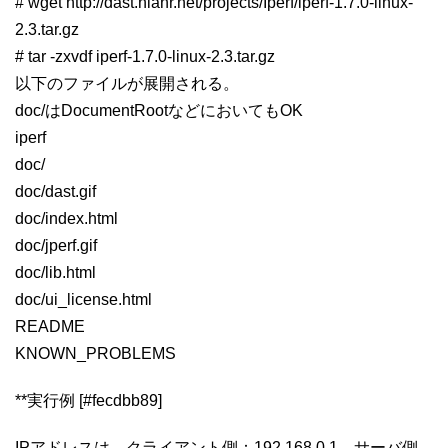
# wget http://dast.nlanr.net/projects/Iperf/iperf-1.7.0-linux-
2.3.tar.gz
# tar -zxvdf iperf-1.7.0-linux-2.3.tar.gz
以下のファイルが展開される。
doc/はDocumentRootなどにおいてもOK
iperf
doc/
doc/dast.gif
doc/index.html
doc/jperf.gif
doc/lib.html
doc/ui_license.html
README
KNOWN_PROBLEMS
**実行例 [#fecdbb89]
IPアドレスは、クライアント側：192.168.0.1、サーバ側