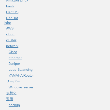
Amazon Linux
bash
CentOS
RedHat
infra
AWS
cloud
cluster
network
Cisco
ethernet
Juniper
Load Balancing
YAMAHA Router
サーバー
Windows server
仮想化
運用
backup