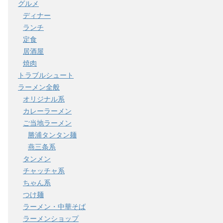
グルメ
ディナー
ランチ
定食
居酒屋
焼肉
トラブルシュート
ラーメン全般
オリジナル系
カレーラーメン
ご当地ラーメン
勝浦タンタン麺
燕三条系
タンメン
チャッチャ系
ちゃん系
つけ麺
ラーメン・中華そば
ラーメンショップ