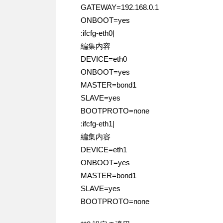
GATEWAY=192.168.0.1
ONBOOT=yes
:ifcfg-eth0|
編集内容
DEVICE=eth0
ONBOOT=yes
MASTER=bond1
SLAVE=yes
BOOTPROTO=none
:ifcfg-eth1|
編集内容
DEVICE=eth1
ONBOOT=yes
MASTER=bond1
SLAVE=yes
BOOTPROTO=none