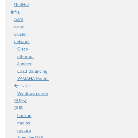
RedHat
infra
AWS
cloud
cluster
network
Cisco
ethernet
Juniper
Load Balancing
YAMAHA Router
サーバー
Windows server
仮想化
運用
backup
nagios
restore
サーバー監視