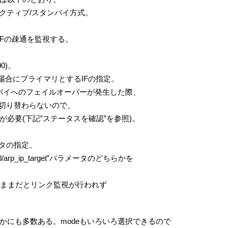
合はアクティブ/スタンバイ方式。
ブIFの疎通を監視する。
0)。
いる場合にプライマリとするIFの指定。
バイへのフェイルオーバーが発生した際、
ら切り替わらないので、
必要(下記”ステータスを確認”を参照)。
ータの指定。
al/arp_ip_target”パラメータのどちらかを
のままだとリンク監視が行われず
かにも多数ある。modeもいろいろ選択できるので