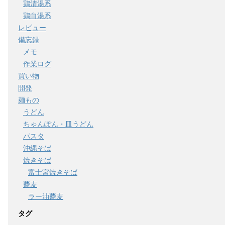
鶏清湯系
鶏白湯系
レビュー
備忘録
メモ
作業ログ
買い物
開発
麺もの
うどん
ちゃんぽん・皿うどん
パスタ
沖縄そば
焼きそば
富士宮焼きそば
蕎麦
ラー油蕎麦
タグ