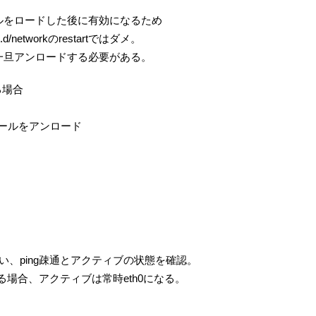
ールをロードした後に有効になるため
networkのrestartではダメ。
を一旦アンロードする必要がある。
る場合
gモジュールをアンロード
い、ping疎通とアクティブの状態を確認。
いる場合、アクティブは常時eth0になる。