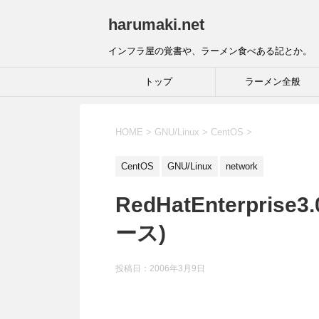
harumaki.net
インフラ屋の覚書や、ラーメン食べある記とか。
トップ
ラーメン全般
HOME
>
GNU/Linux
>
CentOS
>
CentOS
GNU/Linux
network
RedHatEnterpris
ース)
投稿日：2006年3月9日