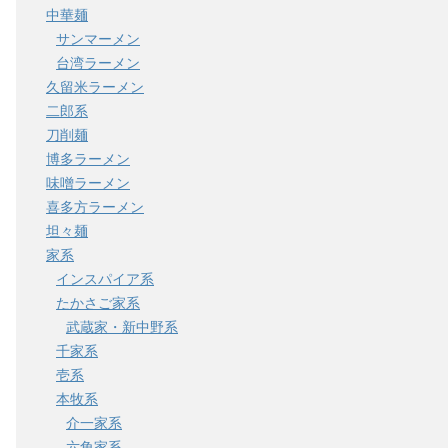
中華麺
サンマーメン
台湾ラーメン
久留米ラーメン
二郎系
刀削麺
博多ラーメン
味噌ラーメン
喜多方ラーメン
坦々麺
家系
インスパイア系
たかさご家系
武蔵家・新中野系
千家系
壱系
本牧系
介一家系
六角家系