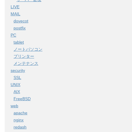
LIVE
MAIL
dovecot
postfix
PC
tablet
ノートパソコン
プリンター
メンテナンス
security
SSL
UNIX
AIX
FreeBSD
web
apache
nginx
redash