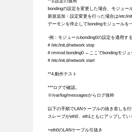
**3.設定の適用
bondingの設定を変更した場合、モジュ
新規追加・設定変更を行った場合は/etc/init.d/
デーモンを停止してbondingモジュール
-例：モジュールbonding0の設定を適用す
# /etc/init.d/network stop
# rmmod bonding0 ←ここでbondin
# /etc/init.d/network start
**4.動作テスト
***ログで確認。
※/var/log/messagesからログ抜粋
以下の手順でLANケーブルの抜き差しを行
スレーブがeth0、eth1ともにアップして
+eth0のLANケーブル引抜き