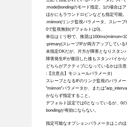
:mode|bondingのモード指定。1の場
ほかにもラウンドロビンなども指定可能。
:miimon|リンク監視パラメータ。スレー
0で監視無効(デフォルトは0)。
単位はミリ秒で、推奨は100ms(miimon=10
:primary|スレーブIFが両方アップして
未指定OKだが、片方が障害となりスタン
障害発生IFが復旧した後もスタンバイか
どちらがアクティブになっているかは注意が
:【注意点】モジュールパラメータ|
スレーブとなるIFのリンク監視のパラメ
”miimon”パラメータか、または”arp_interv
かならず指定すること。
デフォルト設定では0となっているが、0
bondingが有効にならない。
指定可能なオプションパラメータはこのほ