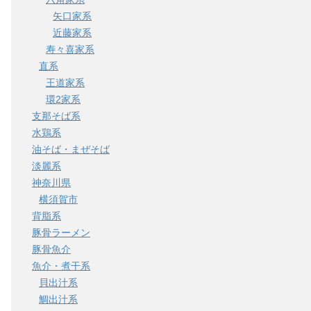
矢口家系
近藤家系
寿々喜家系
直系
王道家系
環2家系
支那そば系
水鶏系
油そば・まぜそば
淡麗系
神奈川県
横須賀市
背脂系
豚骨ラーメン
豚骨魚介
魚介・煮干系
貝出汁系
鯛出汁系