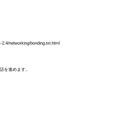
。
s-2.4/networking/bonding.txt.html
話を進めます。