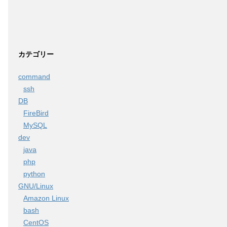
カテゴリー
command
ssh
DB
FireBird
MySQL
dev
java
php
python
GNU/Linux
Amazon Linux
bash
CentOS