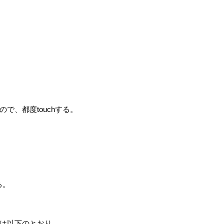
で、都度touchする。
る。
は以下のとおり。