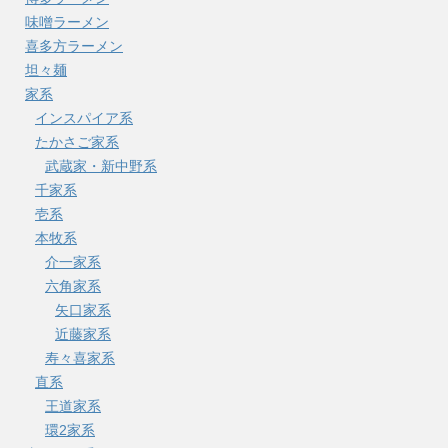
味噌ラーメン
喜多方ラーメン
坦々麺
家系
インスパイア系
たかさご家系
武蔵家・新中野系
千家系
壱系
本牧系
介一家系
六角家系
矢口家系
近藤家系
寿々喜家系
直系
王道家系
環2家系