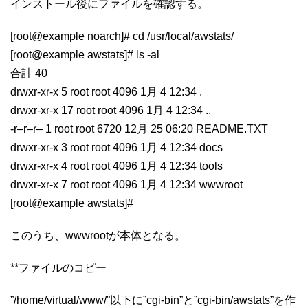
インストール後にファイルを確認する。
[root@example noarch]# cd /usr/local/awstats/
[root@example awstats]# ls -al
合計 40
drwxr-xr-x 5 root root 4096 1月 4 12:34 .
drwxr-xr-x 17 root root 4096 1月 4 12:34 ..
-r–r–r– 1 root root 6720 12月 25 06:20 README.TXT
drwxr-xr-x 3 root root 4096 1月 4 12:34 docs
drwxr-xr-x 4 root root 4096 1月 4 12:34 tools
drwxr-xr-x 7 root root 4096 1月 4 12:34 wwwroot
[root@example awstats]#
このうち、wwwrootが本体となる。
**ファイルのコピー
”/home/virtual/www/”以下に”cgi-bin”と”cgi-bin/awstats”を作