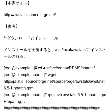
【本家サイト】
http://awstats.sourceforge.net/
【参考】
**ダウンロードとインストール
インストールを実施すると、/usr/local/awstats/にインスト
ールされる。
[root@example ~]# cd /usr/src/redhat/RPMS/noarch/
[root@example noarch]# wget
http://jaist.dl.sourceforge.net/sourceforge/awstats/awstats-
6.5-1.noarch.rpm
[root@example noarch]# rpm -ivh awstats-6.5-1.noarch.rpm
Preparing…
###########################################