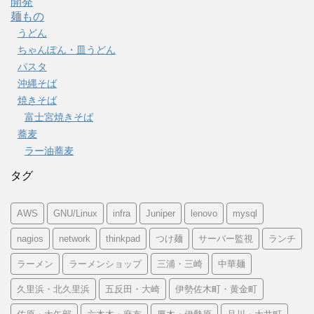
開発
麺もの
うどん
ちゃんぽん・皿うどん
パスタ
沖縄そば
焼きそば
富士宮焼きそば
蕎麦
ラー油蕎麦
タグ
AWS
GNU/Linux
infra
Juniper
lenovo
mysql
nagios
network
thinkpad
つけ麺
サーバー監視
ランチ
ラーメン
ラーメンショップ
三浦・三崎
中華麺
久里浜・北久里浜
五反田・大崎
伊勢佐木町・黄金町