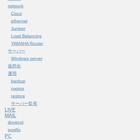
network
Cisco
ethernet
Juniper
Load Balancing
YAMAHA Router
サーバー
Windows server
仮想化
運用
backup
nagios
restore
サーバー監視
LIVE
MAIL
dovecot
postfix
PC