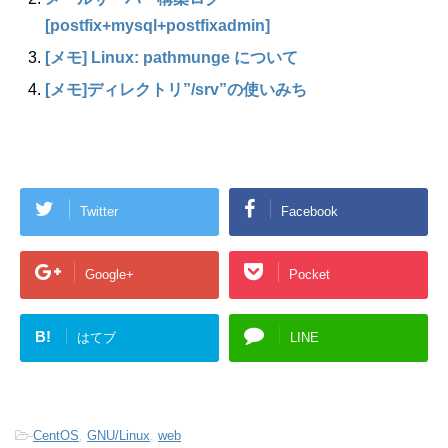
[postfix+mysql+postfixadmin]
[メモ] Linux: pathmunge について
[メモ]ディレクトリ”/srv”の使いみち
Twitter
Facebook
Google+
Pocket
B!
はてブ
LINE
-
CentOS
,
GNU/Linux
,
web