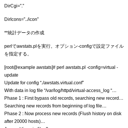
DirCgi=”.”
DirIcons=”../icon”
**統計データの作成
perlでawstats.plを実行。オプション-configで設定ファイル
を指定する。
[root@example awstats]# perl awstats.pl -config=virtual -
update
Update for config “./awstats.virtual.conf”
With data in log file “/var/log/httpd/virtual-access_log “…
Phase 1 : First bypass old records, searching new record…
Searching new records from beginning of log file…
Phase 2 : Now process new records (Flush history on disk
after 20000 hosts)…