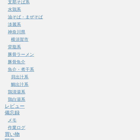
支那そば系
水鶏系
油そば・まぜそば
淡麗系
神奈川県
横須賀市
背脂系
豚骨ラーメン
豚骨魚介
魚介・煮干系
貝出汁系
鯛出汁系
鶏清湯系
鶏白湯系
レビュー
備忘録
メモ
作業ログ
買い物