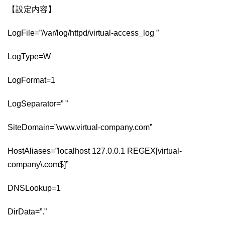
【設定内容】
LogFile=”/var/log/httpd/virtual-access_log ”
LogType=W
LogFormat=1
LogSeparator=” ”
SiteDomain=”www.virtual-company.com”
HostAliases=”localhost 127.0.0.1 REGEX[virtual-
company\.com$]”
DNSLookup=1
DirData=”.”