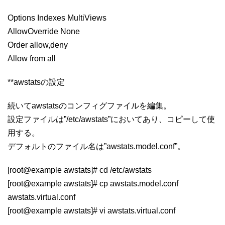
Options Indexes MultiViews
AllowOverride None
Order allow,deny
Allow from all
**awstatsの設定
続いてawstatsのコンフィグファイルを編集。
設定ファイルは”/etc/awstats”においてあり、コピーして使
用する。
デフォルトのファイル名は”awstats.model.conf”。
[root@example awstats]# cd /etc/awstats
[root@example awstats]# cp awstats.model.conf
awstats.virtual.conf
[root@example awstats]# vi awstats.virtual.conf