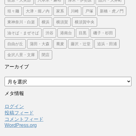
佐原・大矢部
六本木・麻布
厚木・伊勢原
品川・大井町
坦々麺
大津・堀ノ内
家系
川崎
戸塚
新橋・虎ノ門
東神奈川・白楽
横浜
横須賀
横須賀中央
油そば・まぜそば
渋谷
港南台
目黒
磯子・杉田
自由が丘
蒲田・大森
蕎麦
藤沢・辻堂
追浜・田浦
金沢八景・文庫
閉店
アーカイブ
ア
ー
カ
メタ情報
イ
ブ
ログイン
投稿フィード
コメントフィード
WordPress.org