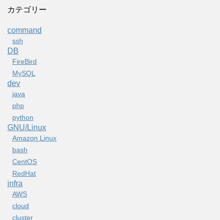
カテゴリー
command
ssh
DB
FireBird
MySQL
dev
java
php
python
GNU/Linux
Amazon Linux
bash
CentOS
RedHat
infra
AWS
cloud
cluster