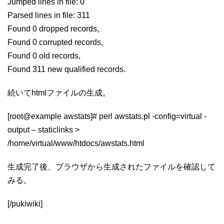
Jumped lines in file: 0
Parsed lines in file: 311
Found 0 dropped records,
Found 0 corrupted records,
Found 0 old records,
Found 311 new qualified records.
続いてhtmlファイルの生成。
[root@example awstats]# perl awstats.pl -config=virtual -
output – staticlinks >
/home/virtual/www/htdocs/awstats.html
生成完了後、ブラウザから生成されたファイルを確認して
みる。
[/pukiwiki]