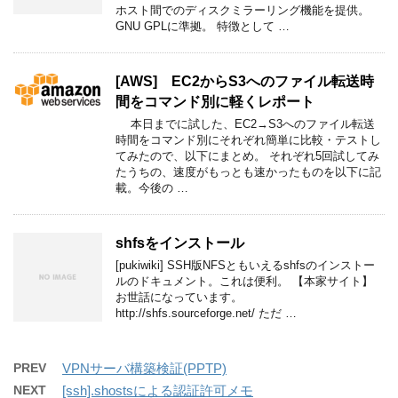
ホスト間でのディスクミラーリング機能を提供。
GNU GPLに準拠。 特徴として …
[AWS] EC2からS3へのファイル転送時
間をコマンド別に軽くレポート
本日までに試した、EC2→S3へのファイル転送
時間をコマンド別にそれぞれ簡単に比較・テストし
てみたので、以下にまとめ。 それぞれ5回試してみ
たうちの、速度がもっとも速かったものを以下に記
載。今後の …
shfsをインストール
[pukiwiki] SSH版NFSともいえるshfsのインストー
ルのドキュメント。これは便利。 【本家サイト】
お世話になっています。
http://shfs.sourceforge.net/ ただ …
PREV
VPNサーバ構築検証(PPTP)
NEXT
[ssh].shostsによる認証許可メモ