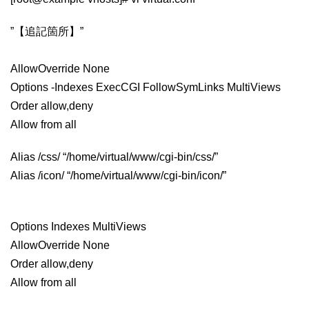
”【追記箇所】”
AllowOverride None
Options -Indexes ExecCGI FollowSymLinks MultiViews
Order allow,deny
Allow from all
Alias /css/ “/home/virtual/www/cgi-bin/css/”
Alias /icon/ “/home/virtual/www/cgi-bin/icon/”
Options Indexes MultiViews
AllowOverride None
Order allow,deny
Allow from all