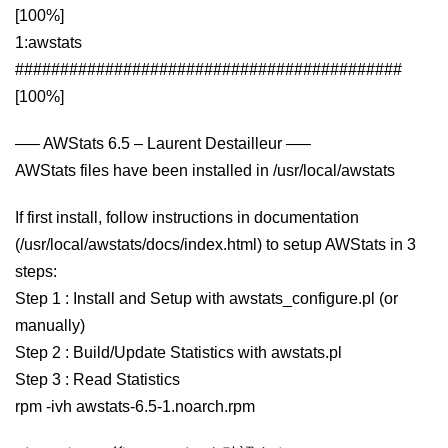
[100%]
1:awstats
###########################################
[100%]
—– AWStats 6.5 – Laurent Destailleur —–
AWStats files have been installed in /usr/local/awstats
If first install, follow instructions in documentation
(/usr/local/awstats/docs/index.html) to setup AWStats in 3
steps:
Step 1 : Install and Setup with awstats_configure.pl (or
manually)
Step 2 : Build/Update Statistics with awstats.pl
Step 3 : Read Statistics
rpm -ivh awstats-6.5-1.noarch.rpm