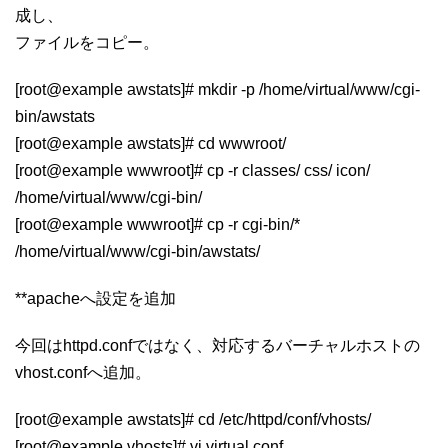
成し、
ファイルをコピー。
[root@example awstats]# mkdir -p /home/virtual/www/cgi-
bin/awstats
[root@example awstats]# cd wwwroot/
[root@example wwwroot]# cp -r classes/ css/ icon/
/home/virtual/www/cgi-bin/
[root@example wwwroot]# cp -r cgi-bin/*
/home/virtual/www/cgi-bin/awstats/
**apacheへ設定を追加
今回はhttpd.confではなく、対応するバーチャルホストの
vhost.confへ追加。
[root@example awstats]# cd /etc/httpd/conf/vhosts/
[root@example vhosts]# vi virtual.conf