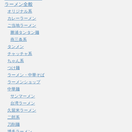
ラーメン全般
オリジナル系
カレーラーメン
ご当地ラーメン
勝浦タンタン麺
燕三条系
タンメン
チャッチャ系
ちゃん系
つけ麺
ラーメン・中華そば
ラーメンショップ
中華麺
サンマーメン
台湾ラーメン
久留米ラーメン
二郎系
刀削麺
博多ラーメン