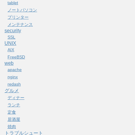
tablet
ノートパソコン
プリンター
メンテナンス
security
SSL
UNIX
AIX
FreeBSD
web
apache
nginx
redash
グルメ
ディナー
ランチ
定食
居酒屋
焼肉
トラブルシュート