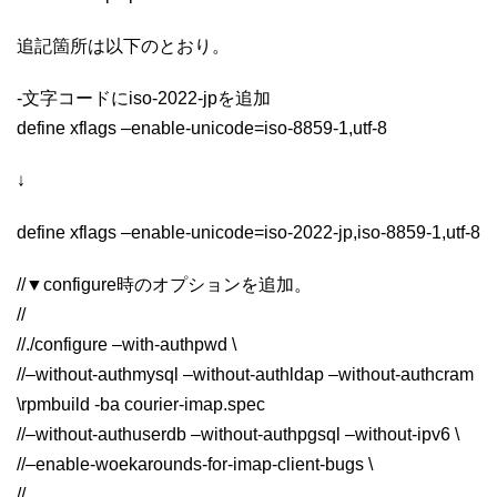
追記箇所は以下のとおり。
-文字コードにiso-2022-jpを追加
define xflags –enable-unicode=iso-8859-1,utf-8
↓
define xflags –enable-unicode=iso-2022-jp,iso-8859-1,utf-8
//▼configure時のオプションを追加。
//
//./configure –with-authpwd \
//–without-authmysql –without-authldap –without-authcram
\rpmbuild -ba courier-imap.spec
//–without-authuserdb –without-authpgsql –without-ipv6 \
//–enable-woekarounds-for-imap-client-bugs \
//