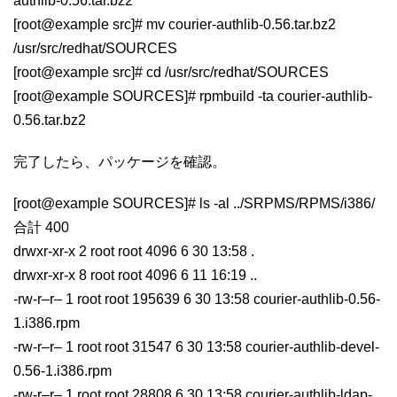
authlib-0.56.tar.bz2
[root@example src]# mv courier-authlib-0.56.tar.bz2
/usr/src/redhat/SOURCES
[root@example src]# cd /usr/src/redhat/SOURCES
[root@example SOURCES]# rpmbuild -ta courier-authlib-
0.56.tar.bz2
完了したら、パッケージを確認。
[root@example SOURCES]# ls -al ../SRPMS/RPMS/i386/
合計 400
drwxr-xr-x 2 root root 4096 6 30 13:58 .
drwxr-xr-x 8 root root 4096 6 11 16:19 ..
-rw-r–r– 1 root root 195639 6 30 13:58 courier-authlib-0.56-
1.i386.rpm
-rw-r–r– 1 root root 31547 6 30 13:58 courier-authlib-devel-
0.56-1.i386.rpm
-rw-r–r– 1 root root 28808 6 30 13:58 courier-authlib-ldap-