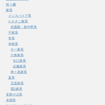
坦々麺
家系
インスパイア系
たかさご家系
武蔵家・新中野系
千家系
壱系
本牧系
介一家系
六角家系
矢口家系
近藤家系
寿々喜家系
直系
王道家系
環2家系
支那そば系
水鶏系