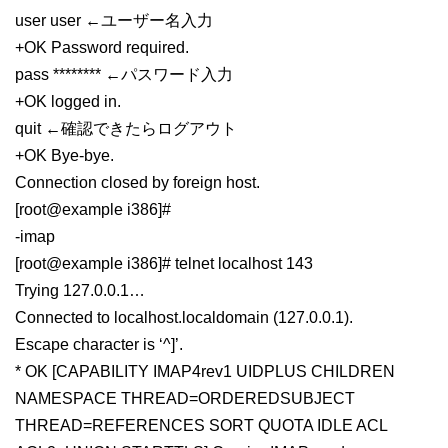
user user ←ユーザー名入力
+OK Password required.
pass ******** ←パスワード入力
+OK logged in.
quit ←確認できたらログアウト
+OK Bye-bye.
Connection closed by foreign host.
[root@example i386]#
-imap
[root@example i386]# telnet localhost 143
Trying 127.0.0.1…
Connected to localhost.localdomain (127.0.0.1).
Escape character is ‘^]’.
* OK [CAPABILITY IMAP4rev1 UIDPLUS CHILDREN
NAMESPACE THREAD=ORDEREDSUBJECT
THREAD=REFERENCES SORT QUOTA IDLE ACL