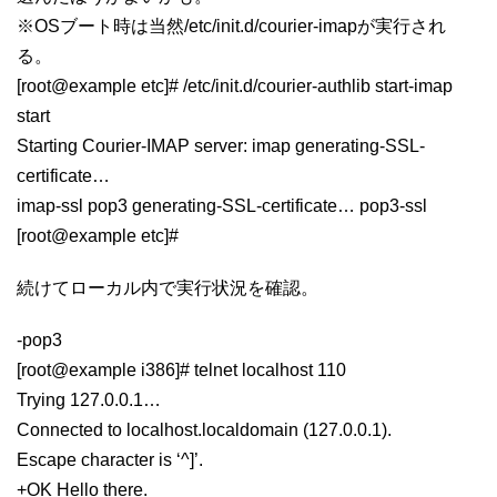
※OSブート時は当然/etc/init.d/courier-imapが実行され
る。
[root@example etc]# /etc/init.d/courier-authlib start-imap
start
Starting Courier-IMAP server: imap generating-SSL-
certificate…
imap-ssl pop3 generating-SSL-certificate… pop3-ssl
[root@example etc]#
続けてローカル内で実行状況を確認。
-pop3
[root@example i386]# telnet localhost 110
Trying 127.0.0.1…
Connected to localhost.localdomain (127.0.0.1).
Escape character is ‘^]’.
+OK Hello there.