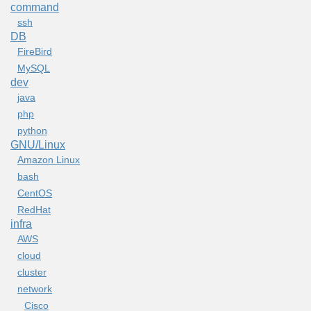
command
ssh
DB
FireBird
MySQL
dev
java
php
python
GNU/Linux
Amazon Linux
bash
CentOS
RedHat
infra
AWS
cloud
cluster
network
Cisco