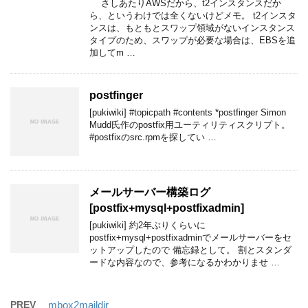
さしあたりAWSだから、t2インスタンスだか
ら、というわけでは全くないけどメモ。 t2インスタ
ンスは、もともとスワップ領域がないインスタンス
タイプのため、スワップが必要な場合は、EBSを追
加してm …
postfinger
[pukiwiki] #topicpath #contents *postfinger Simon
Mudd氏作のpostfix用ユーティリティスクリプト。
#postfixのsrc.rpmを探してい …
メールサーバー構築ログ
[postfix+mysql+postfixadmin]
[pukiwiki] 約2年ぶりくらいに
postfix+mysql+postfixadminでメールサーバーをセ
ットアップしたので 備忘録として。 割とスタンダ
ードな内容なので、参考になるかわかりませ …
PREV
mbox2maildir