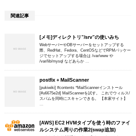
関連記事
[メモ]ディレクトリ”/srv”の使いみち
WebサーバーやDBサーバーをセットアップする
際、RedHat、Fedora、CentOSなどでRPMパッケー
ジでセットアップする場合は /var/www や
/var/lib/mysql などあらか …
postfix + MailScanner
[pukiwiki] #contents *MailScannerインストール
[#u6675e2d] MailScannerを試す。 これでウィルス/
スパムを同時にスキャンできる。 【本家サイト】
…
[AWS] EC2 HVMタイプを使う時のファイ
ルシステム周りの作業2(swap追加)