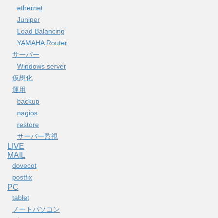
ethernet
Juniper
Load Balancing
YAMAHA Router
サーバー
Windows server
仮想化
運用
backup
nagios
restore
サーバー監視
LIVE
MAIL
dovecot
postfix
PC
tablet
ノートパソコン