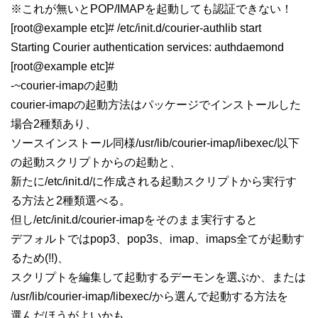
※これが無いとPOP/IMAPを起動しても認証できない！
[root@example etc]# /etc/init.d/courier-authlib start
Starting Courier authentication services: authdaemond
[root@example etc]#
-~courier-imapの起動
courier-imapの起動方法はパッケージでインストールした
場合2種類あり、
ソースインストール同様/usr/lib/courier-imap/libexec/以下
の起動スクリプトからの起動と、
新たに/etc/init.d/に作成される起動スクリプトから実行す
る方法と2種類選べる。
但し/etc/init.d/courier-imapをそのまま実行すると
デフォルトではpop3、pop3s、imap、imaps全てが起動す
るため(!!)、
スクリプトを編集して起動するデーモンを選ぶか、または
/usr/lib/courier-imap/libexec/から選んで起動する方法を
選んだほうがよいかも。