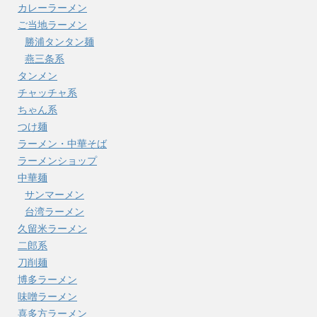
カレーラーメン
ご当地ラーメン
勝浦タンタン麺
燕三条系
タンメン
チャッチャ系
ちゃん系
つけ麺
ラーメン・中華そば
ラーメンショップ
中華麺
サンマーメン
台湾ラーメン
久留米ラーメン
二郎系
刀削麺
博多ラーメン
味噌ラーメン
喜多方ラーメン