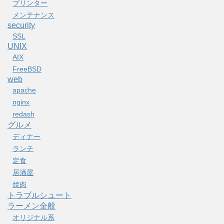
プリンター
メンテナンス
security
SSL
UNIX
AIX
FreeBSD
web
apache
nginx
redash
グルメ
ディナー
ランチ
定食
居酒屋
焼肉
トラブルシュート
ラーメン全般
オリジナル系