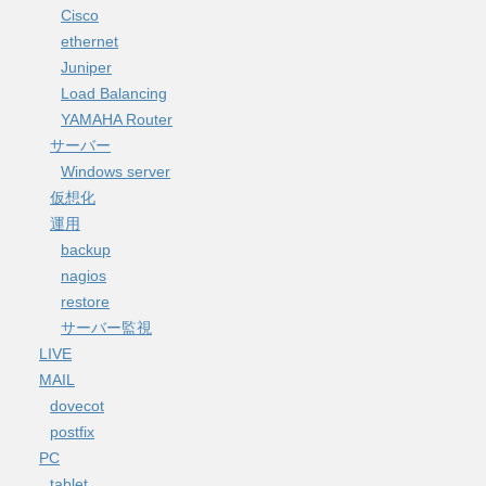
Cisco
ethernet
Juniper
Load Balancing
YAMAHA Router
サーバー
Windows server
仮想化
運用
backup
nagios
restore
サーバー監視
LIVE
MAIL
dovecot
postfix
PC
tablet