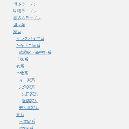
博多ラーメン
味噌ラーメン
喜多方ラーメン
坦々麺
家系
インスパイア系
たかさご家系
武蔵家・新中野系
千家系
壱系
本牧系
介一家系
六角家系
矢口家系
近藤家系
寿々喜家系
直系
王道家系
環2家系