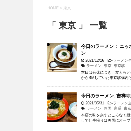
HOME
>
東京
「 東京 」 一覧
今日のラーメン： ニッポ
ン
2021/12/16
-
ラーメン
ラーメン
,
東京
,
東京駅
本日は有休につき、友人らと
からBMしていた東京駅構内”
今日のラーメン: 吉祥
2021/05/31
-
ラーメン
ラーメン
,
両国
,
家系
,
東
本店の味を余すところなく継
して仕事帰りは両国にオープンし