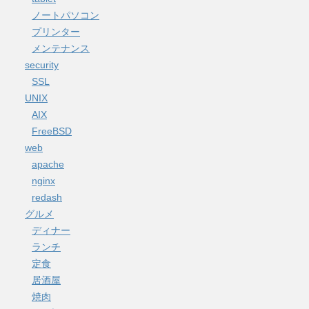
ノートパソコン
プリンター
メンテナンス
security
SSL
UNIX
AIX
FreeBSD
web
apache
nginx
redash
グルメ
ディナー
ランチ
定食
居酒屋
焼肉