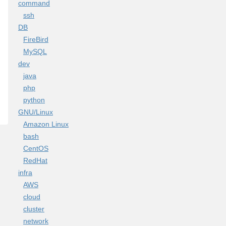
command
ssh
DB
FireBird
MySQL
dev
java
php
python
GNU/Linux
Amazon Linux
bash
CentOS
RedHat
infra
AWS
cloud
cluster
network