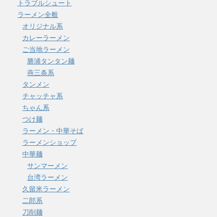
トラブルシュート
ラーメン全般
オリジナル系
カレーラーメン
ご当地ラーメン
勝浦タンタン麺
燕三条系
タンメン
チャッチャ系
ちゃん系
つけ麺
ラーメン・中華そば
ラーメンショップ
中華麺
サンマーメン
台湾ラーメン
久留米ラーメン
二郎系
刀削麺