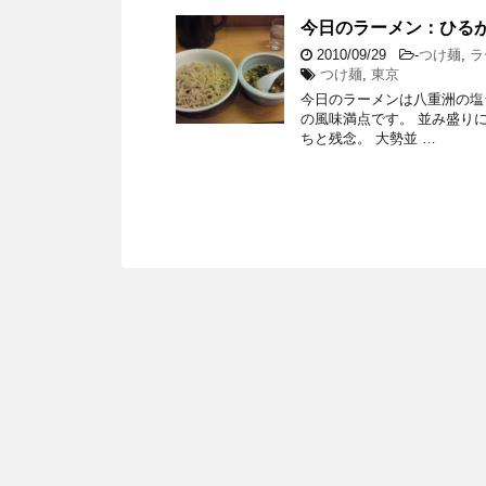
今日のラーメン：ひるが
2010/09/29
-
つけ麺
,
ラ
つけ麺
,
東京
今日のラーメンは八重洲の塩
の風味満点です。 並み盛り
ちと残念。 大勢並 …