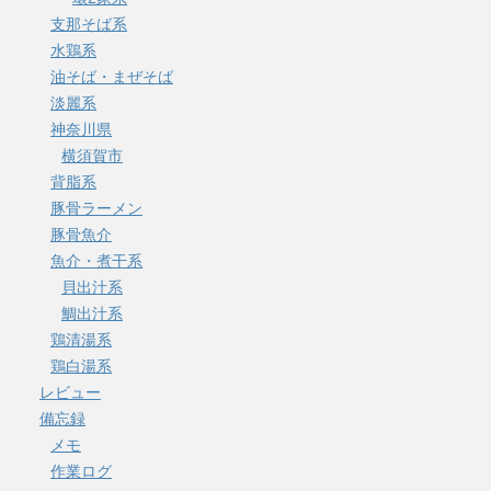
支那そば系
水鶏系
油そば・まぜそば
淡麗系
神奈川県
横須賀市
背脂系
豚骨ラーメン
豚骨魚介
魚介・煮干系
貝出汁系
鯛出汁系
鶏清湯系
鶏白湯系
レビュー
備忘録
メモ
作業ログ