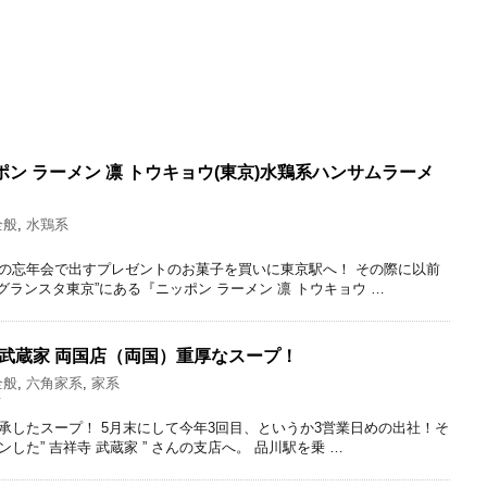
ン ラーメン 凛 トウキョウ(東京)水鶏系ハンサムラーメ
全般
,
水鶏系
の忘年会で出すプレゼントのお菓子を買いに東京駅へ！ その際に以前
グランスタ東京”にある『ニッポン ラーメン 凛 トウキョウ …
寺武蔵家 両国店（両国）重厚なスープ！
全般
,
六角家系
,
家系
京
承したスープ！ 5月末にして今年3回目、というか3営業日めの出社！そ
た” 吉祥寺 武蔵家 ” さんの支店へ。 品川駅を乗 …