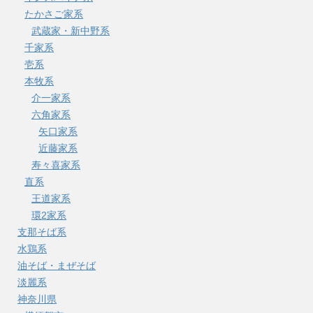
たかさご家系
武蔵家・新中野系
千家系
壱系
本牧系
介一家系
六角家系
矢口家系
近藤家系
寿々喜家系
直系
王道家系
環2家系
支那そば系
水鶏系
油そば・まぜそば
淡麗系
神奈川県