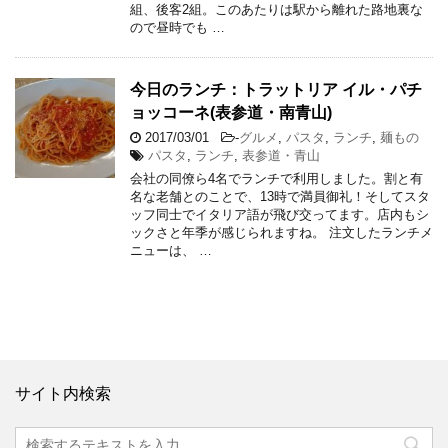
組、後客2組。このあたりは駅から離れた路地裏な
ので昼時でも …
今日のランチ：トラットリア イル・パチ
ョッコーネ(表参道・南青山)
2017/03/01
-
グルメ
,
パスタ
,
ランチ
,
麺もの
パスタ
,
ランチ
,
表参道・青山
会社の同僚ら4名でランチで利用しました。割と有
名な老舗とのことで、13時で満員御礼！そしてスタ
ッフ同士でイタリア語が飛び交ってます。店内もシ
ックさと年季が感じられますね。 注文したランチメ
ニューは、 …
サイト内検索