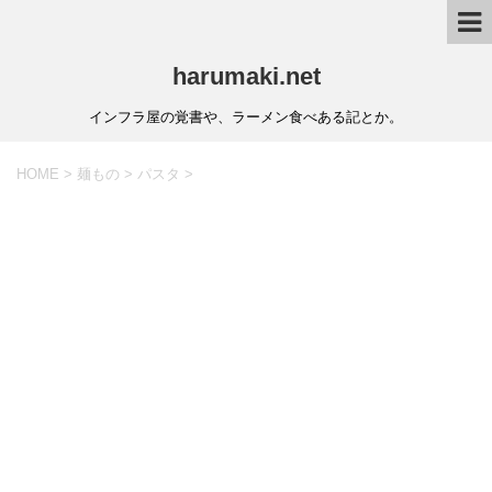
harumaki.net
インフラ屋の覚書や、ラーメン食べある記とか。
HOME
>
麺もの
>
パスタ
>