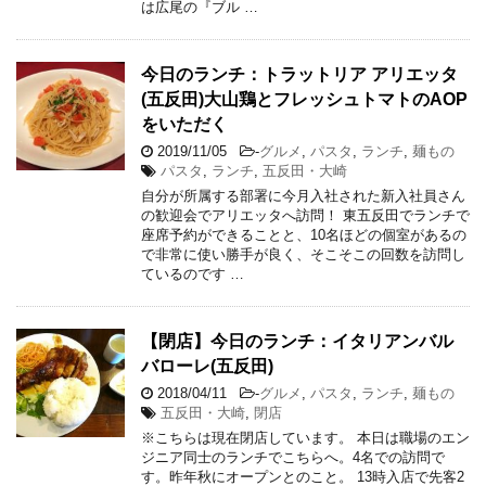
は広尾の『ブル …
今日のランチ：トラットリア アリエッタ
(五反田)大山鶏とフレッシュトマトのAOP
をいただく
2019/11/05
-
グルメ
,
パスタ
,
ランチ
,
麺もの
パスタ
,
ランチ
,
五反田・大崎
自分が所属する部署に今月入社された新入社員さん
の歓迎会でアリエッタへ訪問！ 東五反田でランチで
座席予約ができることと、10名ほどの個室があるの
で非常に使い勝手が良く、そこそこの回数を訪問し
ているのです …
【閉店】今日のランチ：イタリアンバル
バローレ(五反田)
2018/04/11
-
グルメ
,
パスタ
,
ランチ
,
麺もの
五反田・大崎
,
閉店
※こちらは現在閉店しています。 本日は職場のエン
ジニア同士のランチでこちらへ。4名での訪問で
す。昨年秋にオープンとのこと。 13時入店で先客2