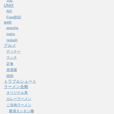
SSL
UNIX
AIX
FreeBSD
web
apache
nginx
redash
グルメ
ディナー
ランチ
定食
居酒屋
焼肉
トラブルシュート
ラーメン全般
オリジナル系
カレーラーメン
ご当地ラーメン
勝浦タンタン麺