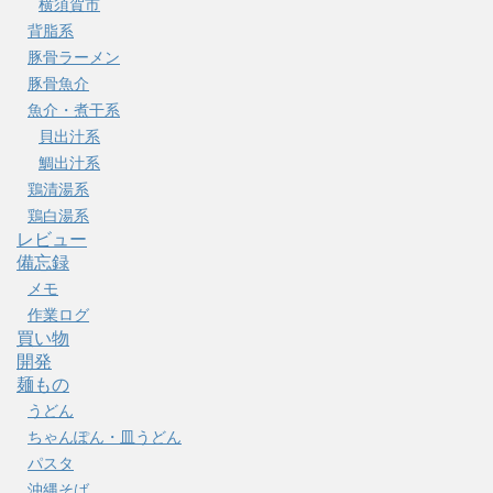
横須賀市
背脂系
豚骨ラーメン
豚骨魚介
魚介・煮干系
貝出汁系
鯛出汁系
鶏清湯系
鶏白湯系
レビュー
備忘録
メモ
作業ログ
買い物
開発
麺もの
うどん
ちゃんぽん・皿うどん
パスタ
沖縄そば