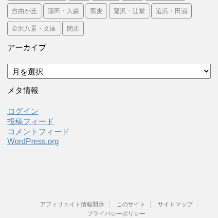
自由が丘
蒲田・大森
蕎麦
藤沢・辻堂
追浜・田浦
金沢八景・文庫
閉店
アーカイブ
ア
ー
カ
メタ情報
イ
ブ
ログイン
投稿フィード
コメントフィード
WordPress.org
アフィリエイト情報開示
このサイト
サイトマップ
プライバシーポリシー