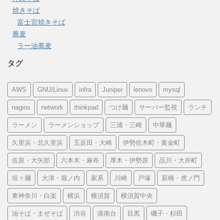
焼きそば
富士宮焼きそば
蕎麦
ラー油蕎麦
タグ
AWS
GNU/Linux
infra
Juniper
lenovo
mysql
nagios
network
thinkpad
つけ麺
サーバー監視
ランチ
ラーメン
ラーメンショップ
三浦・三崎
中華麺
久里浜・北久里浜
五反田・大崎
伊勢佐木町・黄金町
佐原・大矢部
六本木・麻布
厚木・伊勢原
品川・大井町
坦々麺
大津・堀ノ内
家系
川崎
戸塚
新橋・虎ノ門
東神奈川・白楽
横浜
横須賀
横須賀中央
油そば・まぜそば
渋谷
港南台
目黒
磯子・杉田