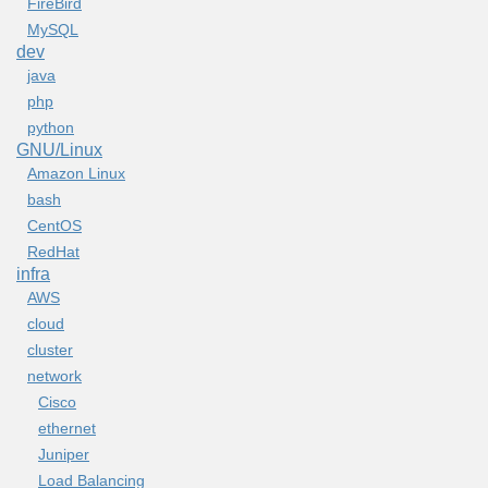
FireBird
MySQL
dev
java
php
python
GNU/Linux
Amazon Linux
bash
CentOS
RedHat
infra
AWS
cloud
cluster
network
Cisco
ethernet
Juniper
Load Balancing