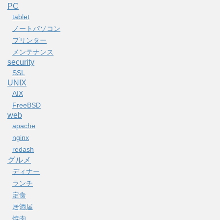
PC
tablet
ノートパソコン
プリンター
メンテナンス
security
SSL
UNIX
AIX
FreeBSD
web
apache
nginx
redash
グルメ
ディナー
ランチ
定食
居酒屋
焼肉