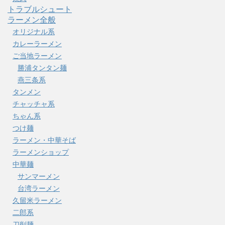
トラブルシュート
ラーメン全般
オリジナル系
カレーラーメン
ご当地ラーメン
勝浦タンタン麺
燕三条系
タンメン
チャッチャ系
ちゃん系
つけ麺
ラーメン・中華そば
ラーメンショップ
中華麺
サンマーメン
台湾ラーメン
久留米ラーメン
二郎系
刀削麺