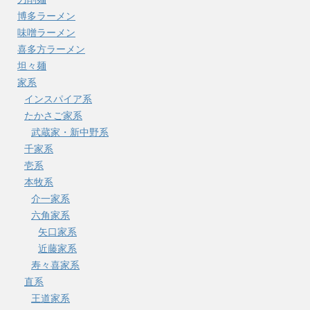
博多ラーメン
味噌ラーメン
喜多方ラーメン
坦々麺
家系
インスパイア系
たかさご家系
武蔵家・新中野系
千家系
壱系
本牧系
介一家系
六角家系
矢口家系
近藤家系
寿々喜家系
直系
王道家系