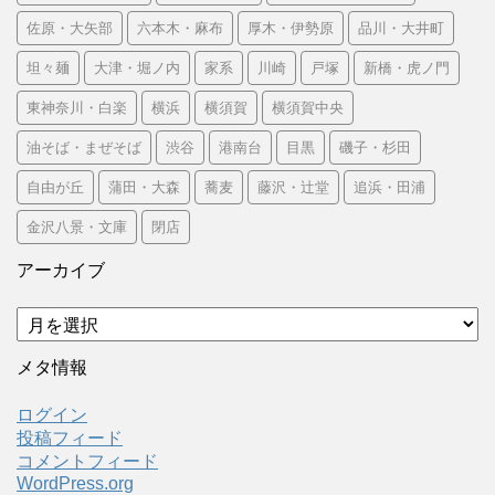
佐原・大矢部
六本木・麻布
厚木・伊勢原
品川・大井町
坦々麺
大津・堀ノ内
家系
川崎
戸塚
新橋・虎ノ門
東神奈川・白楽
横浜
横須賀
横須賀中央
油そば・まぜそば
渋谷
港南台
目黒
磯子・杉田
自由が丘
蒲田・大森
蕎麦
藤沢・辻堂
追浜・田浦
金沢八景・文庫
閉店
アーカイブ
ア
ー
カ
メタ情報
イ
ブ
ログイン
投稿フィード
コメントフィード
WordPress.org