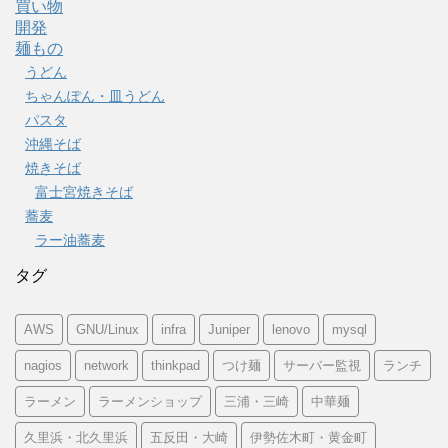
買い物
開発
麺もの
うどん
ちゃんぽん・皿うどん
パスタ
沖縄そば
焼きそば
富士宮焼きそば
蕎麦
ラー油蕎麦
タグ
AWS
GNU/Linux
infra
Juniper
lenovo
mysql
nagios
network
thinkpad
つけ麺
サーバー監視
ランチ
ラーメン
ラーメンショップ
三浦・三崎
中華麺
久里浜・北久里浜
五反田・大崎
伊勢佐木町・黄金町