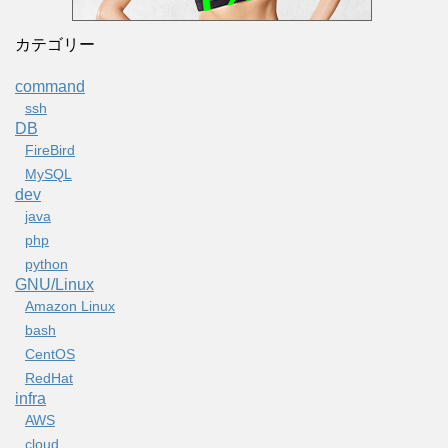
カテゴリー
command
ssh
DB
FireBird
MySQL
dev
java
php
python
GNU/Linux
Amazon Linux
bash
CentOS
RedHat
infra
AWS
cloud