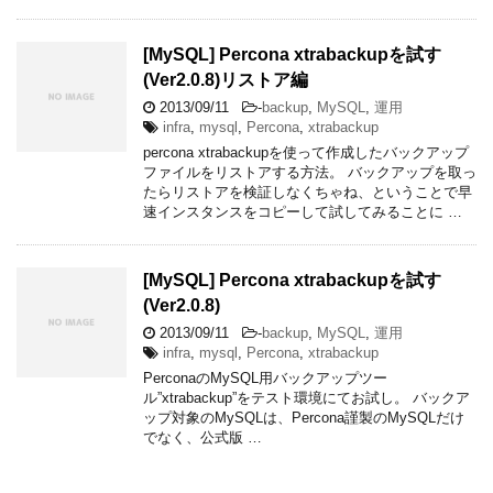
[MySQL] Percona xtrabackupを試す
(Ver2.0.8)リストア編
2013/09/11
-
backup
,
MySQL
,
運用
infra
,
mysql
,
Percona
,
xtrabackup
percona xtrabackupを使って作成したバックアップ
ファイルをリストアする方法。 バックアップを取っ
たらリストアを検証しなくちゃね、ということで早
速インスタンスをコピーして試してみることに …
[MySQL] Percona xtrabackupを試す
(Ver2.0.8)
2013/09/11
-
backup
,
MySQL
,
運用
infra
,
mysql
,
Percona
,
xtrabackup
PerconaのMySQL用バックアップツー
ル”xtrabackup”をテスト環境にてお試し。 バックア
ップ対象のMySQLは、Percona謹製のMySQLだけ
でなく、公式版 …