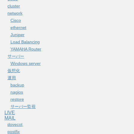
cluster
network
Cisco
ethernet
Juniper
Load Balancing
YAMAHA Router
サーバー
Windows server
仮想化
運用
backup
nagios
restore
サーバー監視
LIVE
MAIL
dovecot
postfix