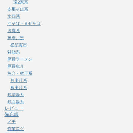
環2家系
支那そば系
水鶏系
油そば・まぜそば
淡麗系
神奈川県
横須賀市
背脂系
豚骨ラーメン
豚骨魚介
魚介・煮干系
貝出汁系
鯛出汁系
鶏清湯系
鶏白湯系
レビュー
備忘録
メモ
作業ログ