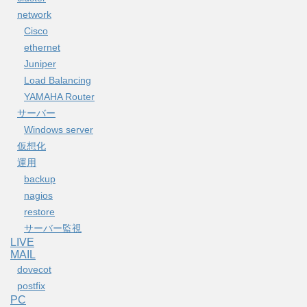
network
Cisco
ethernet
Juniper
Load Balancing
YAMAHA Router
サーバー
Windows server
仮想化
運用
backup
nagios
restore
サーバー監視
LIVE
MAIL
dovecot
postfix
PC