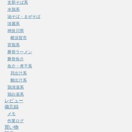
支那そば系
水鶏系
油そば・まぜそば
淡麗系
神奈川県
横須賀市
背脂系
豚骨ラーメン
豚骨魚介
魚介・煮干系
貝出汁系
鯛出汁系
鶏清湯系
鶏白湯系
レビュー
備忘録
メモ
作業ログ
買い物