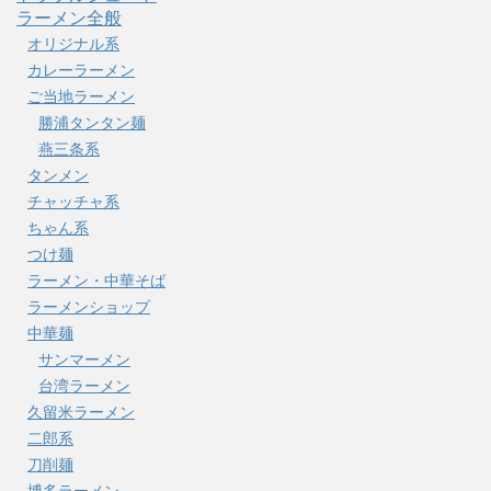
ラーメン全般
オリジナル系
カレーラーメン
ご当地ラーメン
勝浦タンタン麺
燕三条系
タンメン
チャッチャ系
ちゃん系
つけ麺
ラーメン・中華そば
ラーメンショップ
中華麺
サンマーメン
台湾ラーメン
久留米ラーメン
二郎系
刀削麺
博多ラーメン