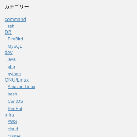
カテゴリー
command
ssh
DB
FireBird
MySQL
dev
java
php
python
GNU/Linux
Amazon Linux
bash
CentOS
RedHat
infra
AWS
cloud
cluster