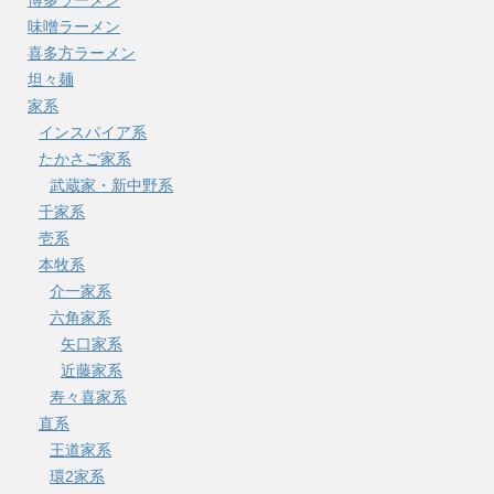
味噌ラーメン
喜多方ラーメン
坦々麺
家系
インスパイア系
たかさご家系
武蔵家・新中野系
千家系
壱系
本牧系
介一家系
六角家系
矢口家系
近藤家系
寿々喜家系
直系
王道家系
環2家系