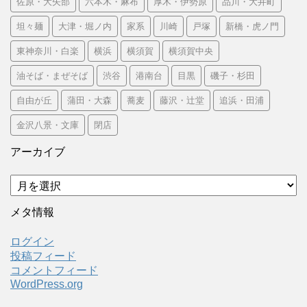
佐原・大矢部
六本木・麻布
厚木・伊勢原
品川・大井町
坦々麺
大津・堀ノ内
家系
川崎
戸塚
新橋・虎ノ門
東神奈川・白楽
横浜
横須賀
横須賀中央
油そば・まぜそば
渋谷
港南台
目黒
磯子・杉田
自由が丘
蒲田・大森
蕎麦
藤沢・辻堂
追浜・田浦
金沢八景・文庫
閉店
アーカイブ
ア
ー
カ
メタ情報
イ
ブ
ログイン
投稿フィード
コメントフィード
WordPress.org