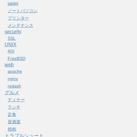
tablet
ノートパソコン
プリンター
メンテナンス
security
SSL
UNIX
AIX
FreeBSD
web
apache
nginx
redash
グルメ
ディナー
ランチ
定食
居酒屋
焼肉
トラブルシュート