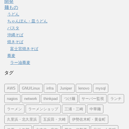
開発
麺もの
うどん
ちゃんぽん・皿うどん
パスタ
沖縄そば
焼きそば
富士宮焼きそば
蕎麦
ラー油蕎麦
タグ
AWS
GNU/Linux
infra
Juniper
lenovo
mysql
nagios
network
thinkpad
つけ麺
サーバー監視
ランチ
ラーメン
ラーメンショップ
三浦・三崎
中華麺
久里浜・北久里浜
五反田・大崎
伊勢佐木町・黄金町