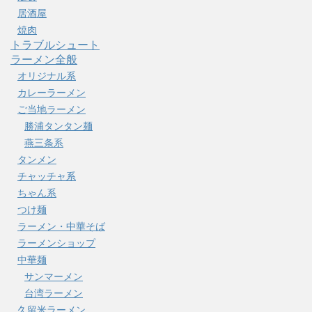
居酒屋
焼肉
トラブルシュート
ラーメン全般
オリジナル系
カレーラーメン
ご当地ラーメン
勝浦タンタン麺
燕三条系
タンメン
チャッチャ系
ちゃん系
つけ麺
ラーメン・中華そば
ラーメンショップ
中華麺
サンマーメン
台湾ラーメン
久留米ラーメン