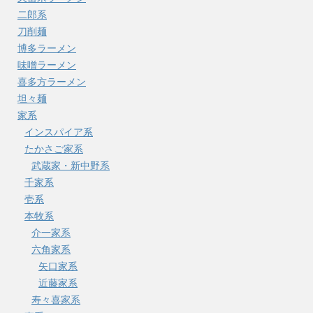
二郎系
刀削麺
博多ラーメン
味噌ラーメン
喜多方ラーメン
坦々麺
家系
インスパイア系
たかさご家系
武蔵家・新中野系
千家系
壱系
本牧系
介一家系
六角家系
矢口家系
近藤家系
寿々喜家系