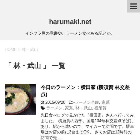
harumaki.net
インフラ屋の覚書や、ラーメン食べある記とか。
HOME
>
林・武山
「 林・武山 」 一覧
今日のラーメン：横田家 (横須賀 林交差
点)
2015/09/28
-
ラーメン全般
,
家系
ラーメン
,
家系
,
林・武山
,
横須賀
先日食べログで見かけた『横田家』さんへ行ってみ
ました。 横須賀の西部、国道134号林交差点そばに
あり、駅から遠いので、マイカーで訪問です。駐車
場はお店の前に3台までOK。 さてお店は12時前の
訪問で先 …