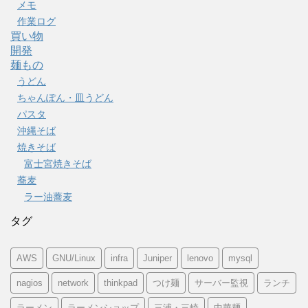
メモ
作業ログ
買い物
開発
麺もの
うどん
ちゃんぽん・皿うどん
パスタ
沖縄そば
焼きそば
富士宮焼きそば
蕎麦
ラー油蕎麦
タグ
AWS
GNU/Linux
infra
Juniper
lenovo
mysql
nagios
network
thinkpad
つけ麺
サーバー監視
ランチ
ラーメン
ラーメンショップ
三浦・三崎
中華麺