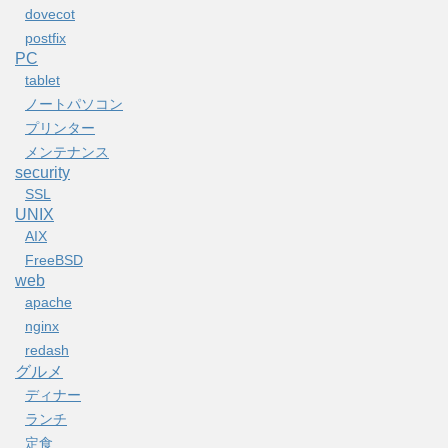
dovecot
postfix
PC
tablet
ノートパソコン
プリンター
メンテナンス
security
SSL
UNIX
AIX
FreeBSD
web
apache
nginx
redash
グルメ
ディナー
ランチ
定食