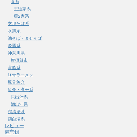
直系
王道家系
環2家系
支那そば系
水鶏系
油そば・まぜそば
淡麗系
神奈川県
横須賀市
背脂系
豚骨ラーメン
豚骨魚介
魚介・煮干系
貝出汁系
鯛出汁系
鶏清湯系
鶏白湯系
レビュー
備忘録