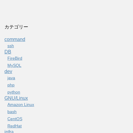
カテゴリー
command
ssh
DB
FireBird
MySQL
dev
java
php
python
GNU/Linux
Amazon Linux
bash
CentOS
RedHat
infra