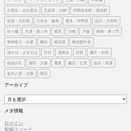
久里浜・北久里浜
五反田・大崎
伊勢佐木町・黄金町
佐原・大矢部
六本木・麻布
厚木・伊勢原
品川・大井町
坦々麺
大津・堀ノ内
家系
川崎
戸塚
新橋・虎ノ門
東神奈川・白楽
横浜
横須賀
横須賀中央
油そば・まぜそば
渋谷
港南台
目黒
磯子・杉田
自由が丘
蒲田・大森
蕎麦
藤沢・辻堂
追浜・田浦
金沢八景・文庫
閉店
アーカイブ
ア
ー
カ
メタ情報
イ
ブ
ログイン
投稿フィード