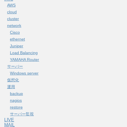
AWS
cloud
cluster
network
Cisco
ethernet
Juniper
Load Balancing
YAMAHA Router
サーバー
Windows server
仮想化
運用
backup
nagios
restore
サーバー監視
LIVE
MAIL