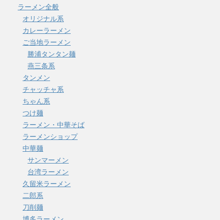
ラーメン全般
オリジナル系
カレーラーメン
ご当地ラーメン
勝浦タンタン麺
燕三条系
タンメン
チャッチャ系
ちゃん系
つけ麺
ラーメン・中華そば
ラーメンショップ
中華麺
サンマーメン
台湾ラーメン
久留米ラーメン
二郎系
刀削麺
博多ラーメン