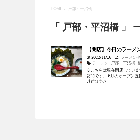
HOME
>
戸部・平沼橋
「 戸部・平沼橋 」 
【閉店】今日のラーメ
2022/11/16
-
ラーメン
ラーメン
,
戸部・平沼橋
,
※こちらは現在閉店していま
訪問です。 6月のオープン直
以前は壱八 …