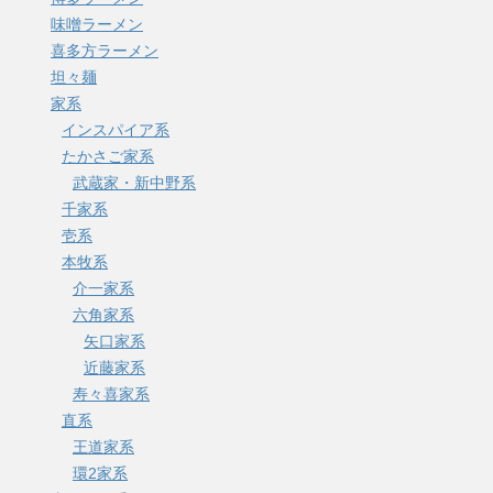
味噌ラーメン
喜多方ラーメン
坦々麺
家系
インスパイア系
たかさご家系
武蔵家・新中野系
千家系
壱系
本牧系
介一家系
六角家系
矢口家系
近藤家系
寿々喜家系
直系
王道家系
環2家系