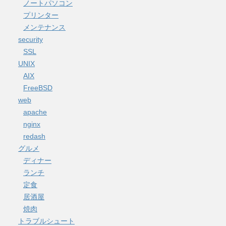
ノートパソコン
プリンター
メンテナンス
security
SSL
UNIX
AIX
FreeBSD
web
apache
nginx
redash
グルメ
ディナー
ランチ
定食
居酒屋
焼肉
トラブルシュート