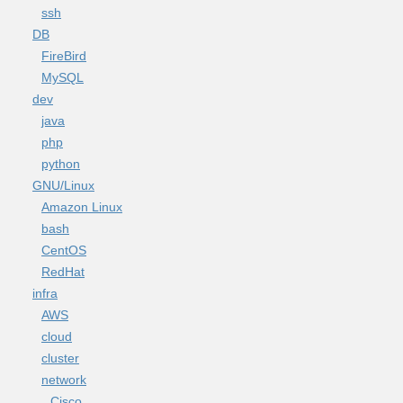
ssh
DB
FireBird
MySQL
dev
java
php
python
GNU/Linux
Amazon Linux
bash
CentOS
RedHat
infra
AWS
cloud
cluster
network
Cisco