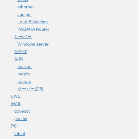
ethernet
Juniper
Load Balancing
YAMAHA Router
サーバー
Windows server
仮想化
運用
backup
nagios
restore
サーバー監視
LIVE
MAIL
dovecot
postfix
PC
tablet