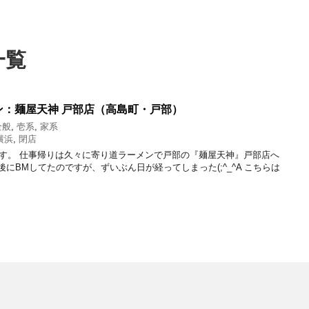
一覧
ン：麺屋天神 戸部店（高島町・戸部）
全般
,
壱系
,
家系
横浜
,
閉店
す。 仕事帰りは久々に寄り道ラーメンで戸部の『麺屋天神』戸部店へ
後にBMしてたのですが、ずいぶん日が経ってしまった(;^_^A こちらは