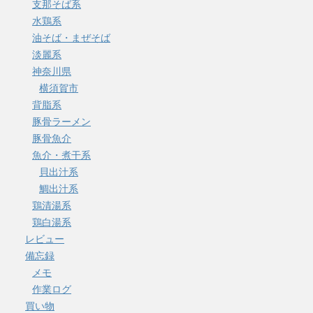
支那そば系
水鶏系
油そば・まぜそば
淡麗系
神奈川県
横須賀市
背脂系
豚骨ラーメン
豚骨魚介
魚介・煮干系
貝出汁系
鯛出汁系
鶏清湯系
鶏白湯系
レビュー
備忘録
メモ
作業ログ
買い物