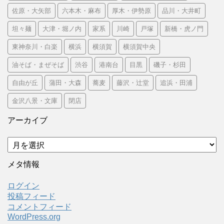
佐原・大矢部
六本木・麻布
厚木・伊勢原
品川・大井町
坦々麺
大津・堀ノ内
家系
川崎
戸塚
新橋・虎ノ門
東神奈川・白楽
横浜
横須賀
横須賀中央
油そば・まぜそば
渋谷
港南台
目黒
磯子・杉田
自由が丘
蒲田・大森
蕎麦
藤沢・辻堂
追浜・田浦
金沢八景・文庫
閉店
アーカイブ
ア
ー
カ
メタ情報
イ
ブ
ログイン
投稿フィード
コメントフィード
WordPress.org