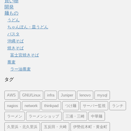
買い物
開発
麺もの
うどん
ちゃんぽん・皿うどん
パスタ
沖縄そば
焼きそば
富士宮焼きそば
蕎麦
ラー油蕎麦
タグ
AWS
GNU/Linux
infra
Juniper
lenovo
mysql
nagios
network
thinkpad
つけ麺
サーバー監視
ランチ
ラーメン
ラーメンショップ
三浦・三崎
中華麺
久里浜・北久里浜
五反田・大崎
伊勢佐木町・黄金町