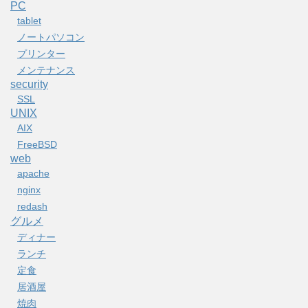
PC
tablet
ノートパソコン
プリンター
メンテナンス
security
SSL
UNIX
AIX
FreeBSD
web
apache
nginx
redash
グルメ
ディナー
ランチ
定食
居酒屋
焼肉