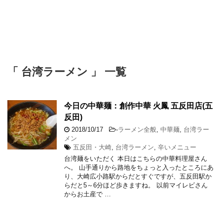
「 台湾ラーメン 」 一覧
今日の中華麺：創作中華 火鳳 五反田店(五
反田)
2018/10/17
-
ラーメン全般
,
中華麺
,
台湾ラー
メン
五反田・大崎
,
台湾ラーメン
,
辛いメニュー
台湾麺をいただく 本日はこちらの中華料理屋さん
へ。 山手通りから路地をちょっと入ったところにあ
り、大崎広小路駅からだとすぐですが、五反田駅か
らだと5～6分ほど歩きますね。 以前マイレビさん
からお土産で …