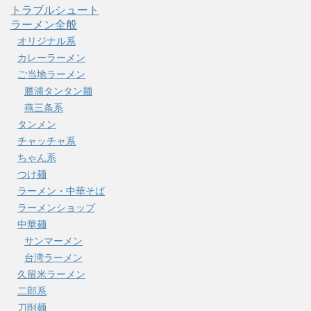
トラブルシュート
ラーメン全般
オリジナル系
カレーラーメン
ご当地ラーメン
勝浦タンタン麺
燕三条系
タンメン
チャッチャ系
ちゃん系
つけ麺
ラーメン・中華そば
ラーメンショップ
中華麺
サンマーメン
台湾ラーメン
久留米ラーメン
二郎系
刀削麺