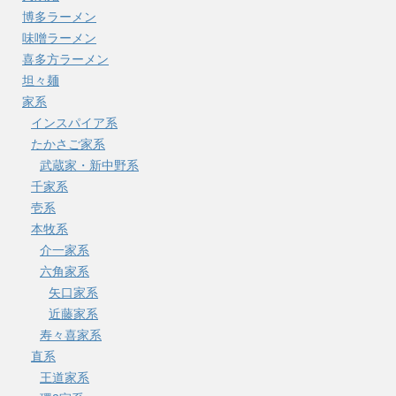
博多ラーメン
味噌ラーメン
喜多方ラーメン
坦々麺
家系
インスパイア系
たかさご家系
武蔵家・新中野系
千家系
壱系
本牧系
介一家系
六角家系
矢口家系
近藤家系
寿々喜家系
直系
王道家系