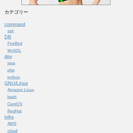
カテゴリー
command
ssh
DB
FireBird
MySQL
dev
java
php
python
GNU/Linux
Amazon Linux
bash
CentOS
RedHat
infra
AWS
cloud