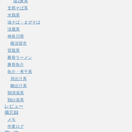
環2家系
支那そば系
水鶏系
油そば・まぜそば
淡麗系
神奈川県
横須賀市
背脂系
豚骨ラーメン
豚骨魚介
魚介・煮干系
貝出汁系
鯛出汁系
鶏清湯系
鶏白湯系
レビュー
備忘録
メモ
作業ログ