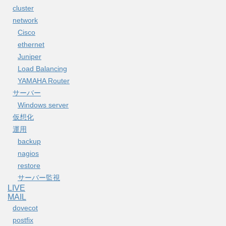
cluster
network
Cisco
ethernet
Juniper
Load Balancing
YAMAHA Router
サーバー
Windows server
仮想化
運用
backup
nagios
restore
サーバー監視
LIVE
MAIL
dovecot
postfix