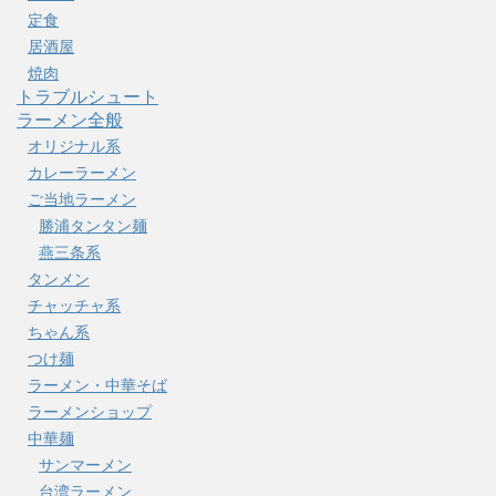
定食
居酒屋
焼肉
トラブルシュート
ラーメン全般
オリジナル系
カレーラーメン
ご当地ラーメン
勝浦タンタン麺
燕三条系
タンメン
チャッチャ系
ちゃん系
つけ麺
ラーメン・中華そば
ラーメンショップ
中華麺
サンマーメン
台湾ラーメン