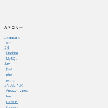
カテゴリー
command
ssh
DB
FireBird
MySQL
dev
java
php
python
GNU/Linux
Amazon Linux
bash
CentOS
RedHat