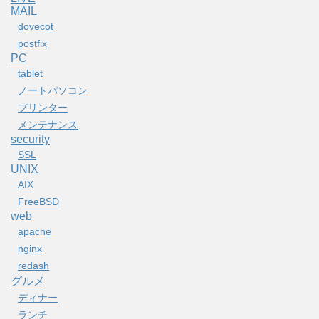
MAIL
dovecot
postfix
PC
tablet
ノートパソコン
プリンター
メンテナンス
security
SSL
UNIX
AIX
FreeBSD
web
apache
nginx
redash
グルメ
ディナー
ランチ