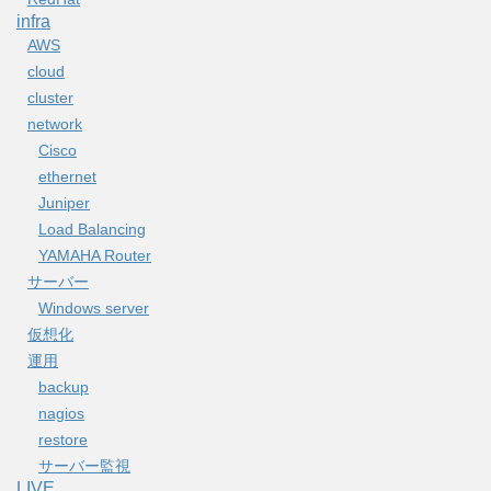
infra
AWS
cloud
cluster
network
Cisco
ethernet
Juniper
Load Balancing
YAMAHA Router
サーバー
Windows server
仮想化
運用
backup
nagios
restore
サーバー監視
LIVE