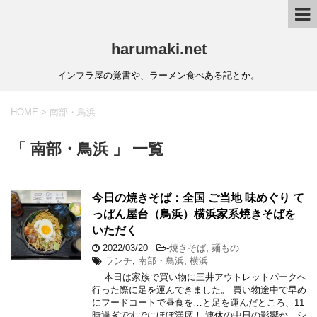
harumaki.net
インフラ屋の覚書や、ラーメン食べある記とか。
HOME
>
南部・鳥浜
「 南部・鳥浜 」 一覧
今日の焼きそば：全国 ご当地 味めぐり て
っぱん屋台（鳥浜）横浜家系焼きそばを
いただく
2022/03/20
-
焼きそば
,
麺もの
ランチ
,
南部・鳥浜
,
横浜
本日は家族で買い物に三井アウトレットパークへ
行った際に足を運んできました。 買い物途中で早め
にフードコートで昼食を…と足を運んだところ、11
時過ぎですでにほぼ満席！ 連休の中日の影響か、シ