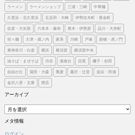
ラーメン
ラーメンショップ
三浦・三崎
中華麺
久里浜・北久里浜
五反田・大崎
伊勢佐木町・黄金町
佐原・大矢部
六本木・麻布
厚木・伊勢原
品川・大井町
坦々麺
大津・堀ノ内
家系
川崎
戸塚
新橋・虎ノ門
東神奈川・白楽
横浜
横須賀
横須賀中央
油そば・まぜそば
渋谷
港南台
目黒
磯子・杉田
自由が丘
蒲田・大森
蕎麦
藤沢・辻堂
追浜・田浦
金沢八景・文庫
閉店
アーカイブ
ア
ー
カ
メタ情報
イ
ブ
ログイン