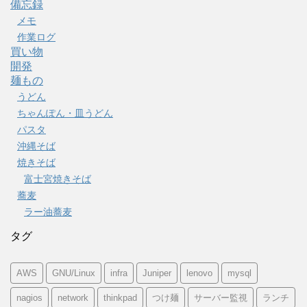
備忘録
メモ
作業ログ
買い物
開発
麺もの
うどん
ちゃんぽん・皿うどん
パスタ
沖縄そば
焼きそば
富士宮焼きそば
蕎麦
ラー油蕎麦
タグ
AWS
GNU/Linux
infra
Juniper
lenovo
mysql
nagios
network
thinkpad
つけ麺
サーバー監視
ランチ