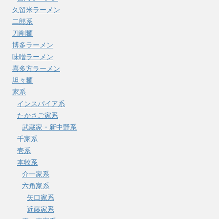
久留米ラーメン
二郎系
刀削麺
博多ラーメン
味噌ラーメン
喜多方ラーメン
坦々麺
家系
インスパイア系
たかさご家系
武蔵家・新中野系
千家系
壱系
本牧系
介一家系
六角家系
矢口家系
近藤家系