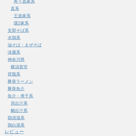
寿々喜家系
直系
王道家系
環2家系
支那そば系
水鶏系
油そば・まぜそば
淡麗系
神奈川県
横須賀市
背脂系
豚骨ラーメン
豚骨魚介
魚介・煮干系
貝出汁系
鯛出汁系
鶏清湯系
鶏白湯系
レビュー