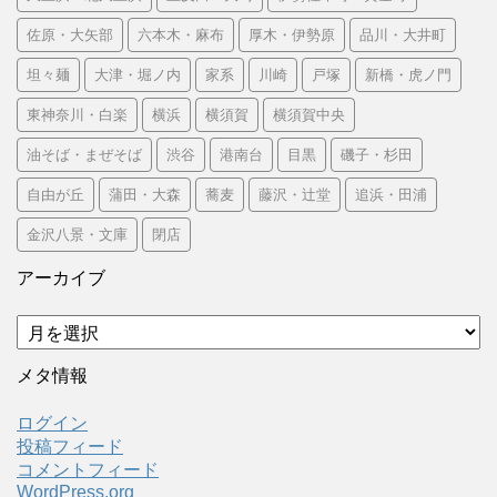
佐原・大矢部
六本木・麻布
厚木・伊勢原
品川・大井町
坦々麺
大津・堀ノ内
家系
川崎
戸塚
新橋・虎ノ門
東神奈川・白楽
横浜
横須賀
横須賀中央
油そば・まぜそば
渋谷
港南台
目黒
磯子・杉田
自由が丘
蒲田・大森
蕎麦
藤沢・辻堂
追浜・田浦
金沢八景・文庫
閉店
アーカイブ
ア
ー
カ
メタ情報
イ
ブ
ログイン
投稿フィード
コメントフィード
WordPress.org