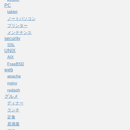
PC
tablet
ノートパソコン
プリンター
メンテナンス
security
SSL
UNIX
AIX
FreeBSD
web
apache
nginx
redash
グルメ
ディナー
ランチ
定食
居酒屋