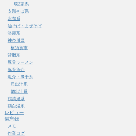
環2家系
支那そば系
水鶏系
油そば・まぜそば
淡麗系
神奈川県
横須賀市
背脂系
豚骨ラーメン
豚骨魚介
魚介・煮干系
貝出汁系
鯛出汁系
鶏清湯系
鶏白湯系
レビュー
備忘録
メモ
作業ログ