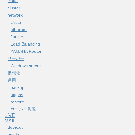
cloud
cluster
network
Cisco
ethernet
Juniper
Load Balancing
YAMAHA Router
サーバー
Windows server
仮想化
運用
backup
nagios
restore
サーバー監視
LIVE
MAIL
dovecot
postfix