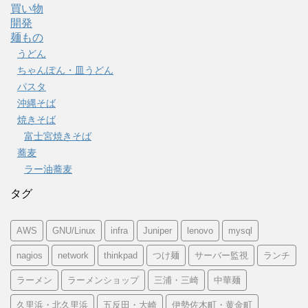
買い物
開発
麺もの
うどん
ちゃんぽん・皿うどん
パスタ
沖縄そば
焼きそば
富士宮焼きそば
蕎麦
ラー油蕎麦
タグ
AWS
GNU/Linux
infra
Juniper
lenovo
mysql
nagios
network
thinkpad
つけ麺
サーバー監視
ランチ
ラーメン
ラーメンショップ
三浦・三崎
中華麺
久里浜・北久里浜
五反田・大崎
伊勢佐木町・黄金町