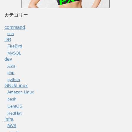
カテゴリー
command
ssh
DB
FireBird
MySQL
dev
java
php
python
GNU/Linux
Amazon Linux
bash
CentOS
RedHat
infra
AWS