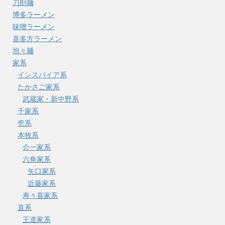
刀削麺
博多ラーメン
味噌ラーメン
喜多方ラーメン
坦々麺
家系
インスパイア系
たかさご家系
武蔵家・新中野系
千家系
壱系
本牧系
介一家系
六角家系
矢口家系
近藤家系
寿々喜家系
直系
王道家系