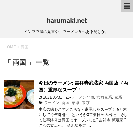
harumaki.net
インフラ屋の覚書や、ラーメン食べある記とか。
HOME
>
両国
「 両国 」 一覧
今日のラーメン: 吉祥寺武蔵家 両国店（両
国）重厚なスープ！
2021/05/31
-
ラーメン全般
,
六角家系
,
家系
ラーメン
,
両国
,
家系
,
東京
本店の味を余すところなく継承したスープ！ 5月末
にして今年3回目、というか3営業日めの出社！そし
て仕事帰りは両国にオープンした” 吉祥寺 武蔵家 ”
さんの支店へ。 品川駅を乗 …