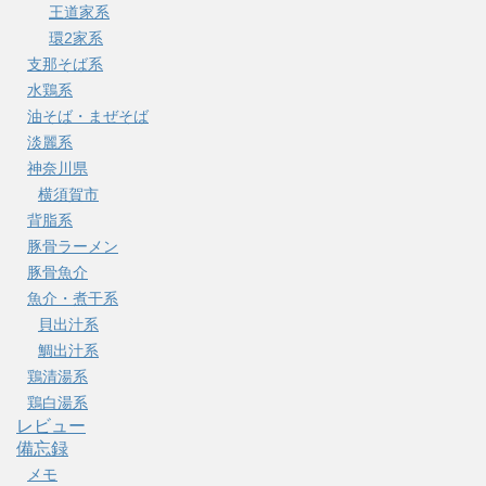
王道家系
環2家系
支那そば系
水鶏系
油そば・まぜそば
淡麗系
神奈川県
横須賀市
背脂系
豚骨ラーメン
豚骨魚介
魚介・煮干系
貝出汁系
鯛出汁系
鶏清湯系
鶏白湯系
レビュー
備忘録
メモ