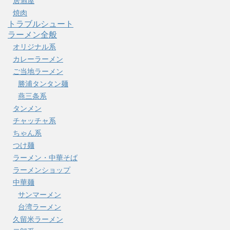
居酒屋
焼肉
トラブルシュート
ラーメン全般
オリジナル系
カレーラーメン
ご当地ラーメン
勝浦タンタン麺
燕三条系
タンメン
チャッチャ系
ちゃん系
つけ麺
ラーメン・中華そば
ラーメンショップ
中華麺
サンマーメン
台湾ラーメン
久留米ラーメン