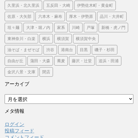
久里浜・北久里浜
五反田・大崎
伊勢佐木町・黄金町
佐原・大矢部
六本木・麻布
厚木・伊勢原
品川・大井町
坦々麺
大津・堀ノ内
家系
川崎
戸塚
新橋・虎ノ門
東神奈川・白楽
横浜
横須賀
横須賀中央
油そば・まぜそば
渋谷
港南台
目黒
磯子・杉田
自由が丘
蒲田・大森
蕎麦
藤沢・辻堂
追浜・田浦
金沢八景・文庫
閉店
アーカイブ
ア
ー
カ
メタ情報
イ
ブ
ログイン
投稿フィード
コメントフィード