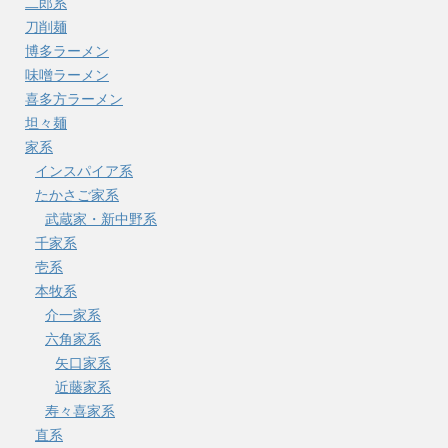
二郎系
刀削麺
博多ラーメン
味噌ラーメン
喜多方ラーメン
坦々麺
家系
インスパイア系
たかさご家系
武蔵家・新中野系
千家系
壱系
本牧系
介一家系
六角家系
矢口家系
近藤家系
寿々喜家系
直系