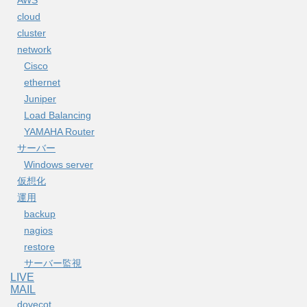
cloud
cluster
network
Cisco
ethernet
Juniper
Load Balancing
YAMAHA Router
サーバー
Windows server
仮想化
運用
backup
nagios
restore
サーバー監視
LIVE
MAIL
dovecot