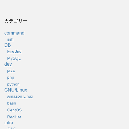
カテゴリー
command
ssh
DB
FireBird
MySQL
dev
java
php
python
GNU/Linux
Amazon Linux
bash
CentOS
RedHat
infra
AWS