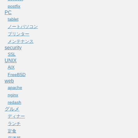
postfix
PC
tablet
ノートパソコン
プリンター
メンテナンス
security
SSL
UNIX
AIX
FreeBSD
web
apache
nginx
redash
グルメ
ディナー
ランチ
定食