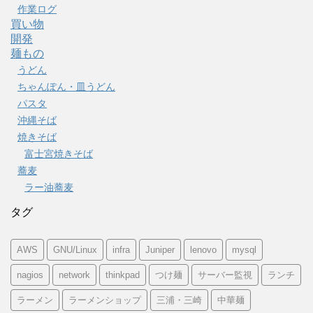
作業ログ
買い物
開発
麺もの
うどん
ちゃんぽん・皿うどん
パスタ
沖縄そば
焼きそば
富士宮焼きそば
蕎麦
ラー油蕎麦
タグ
AWS
GNU/Linux
infra
Juniper
lenovo
mysql
nagios
network
thinkpad
つけ麺
サーバー監視
ランチ
ラーメン
ラーメンショップ
三浦・三崎
中華麺