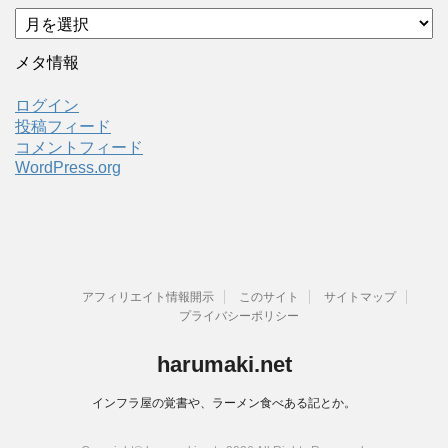
ア
ー
カ
メタ情報
イ
ブ
ログイン
投稿フィード
コメントフィード
WordPress.org
アフィリエイト情報開示
このサイト
サイトマップ
プライバシーポリシー
harumaki.net
インフラ屋の覚書や、ラーメン食べある記とか。