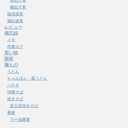
貝出汁系
鯛出汁系
鶏清湯系
鶏白湯系
レビュー
備忘録
メモ
作業ログ
買い物
開発
麺もの
うどん
ちゃんぽん・皿うどん
パスタ
沖縄そば
焼きそば
富士宮焼きそば
蕎麦
ラー油蕎麦