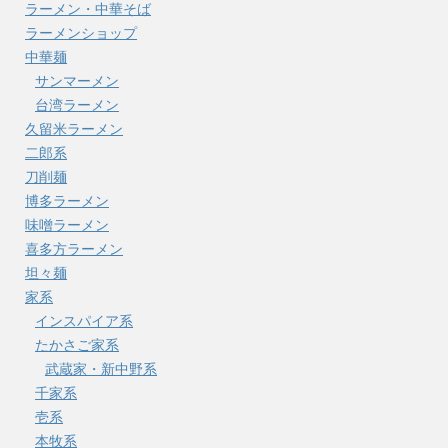
ラーメン・中華そば
ラーメンショップ
中華麺
サンマーメン
台湾ラーメン
久留米ラーメン
二郎系
刀削麺
博多ラーメン
味噌ラーメン
喜多方ラーメン
坦々麺
家系
インスパイア系
たかさご家系
武蔵家・新中野系
千家系
壱系
本牧系