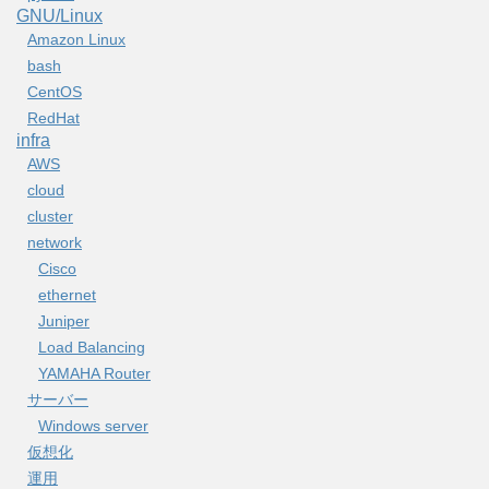
GNU/Linux
Amazon Linux
bash
CentOS
RedHat
infra
AWS
cloud
cluster
network
Cisco
ethernet
Juniper
Load Balancing
YAMAHA Router
サーバー
Windows server
仮想化
運用