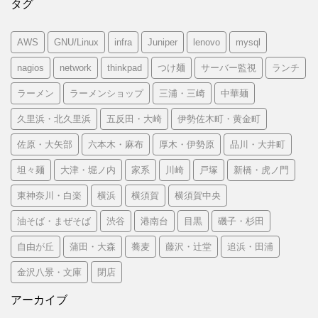
タグ
AWS
GNU/Linux
infra
Juniper
lenovo
mysql
nagios
network
thinkpad
つけ麺
サーバー監視
ランチ
ラーメン
ラーメンショップ
三浦・三崎
中華麺
久里浜・北久里浜
五反田・大崎
伊勢佐木町・黄金町
佐原・大矢部
六本木・麻布
厚木・伊勢原
品川・大井町
坦々麺
大津・堀ノ内
家系
川崎
戸塚
新橋・虎ノ門
東神奈川・白楽
横浜
横須賀
横須賀中央
油そば・まぜそば
渋谷
港南台
目黒
磯子・杉田
自由が丘
蒲田・大森
蕎麦
藤沢・辻堂
追浜・田浦
金沢八景・文庫
閉店
アーカイブ