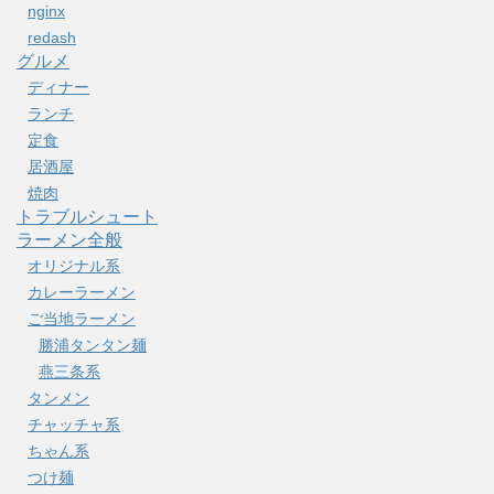
nginx
redash
グルメ
ディナー
ランチ
定食
居酒屋
焼肉
トラブルシュート
ラーメン全般
オリジナル系
カレーラーメン
ご当地ラーメン
勝浦タンタン麺
燕三条系
タンメン
チャッチャ系
ちゃん系
つけ麺