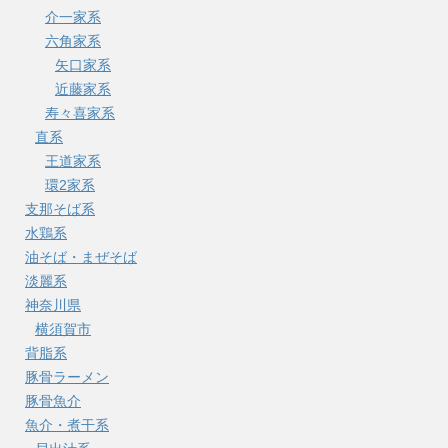
介一家系
六角家系
矢口家系
近藤家系
寿々喜家系
直系
王道家系
環2家系
支那そば系
水鶏系
油そば・まぜそば
淡麗系
神奈川県
横須賀市
背脂系
豚骨ラーメン
豚骨魚介
魚介・煮干系