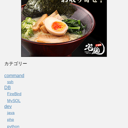
カテゴリー
command
ssh
DB
FireBird
MySQL
dev
java
php
python