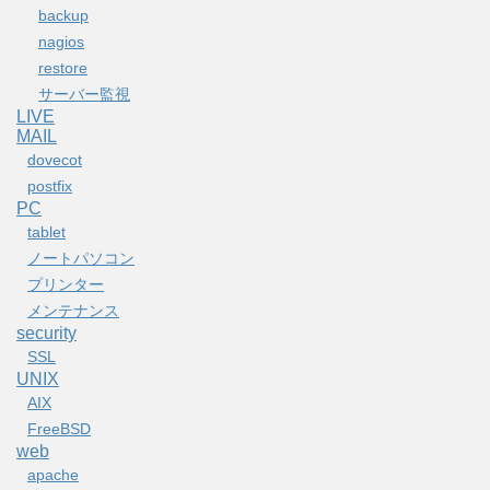
backup
nagios
restore
サーバー監視
LIVE
MAIL
dovecot
postfix
PC
tablet
ノートパソコン
プリンター
メンテナンス
security
SSL
UNIX
AIX
FreeBSD
web
apache